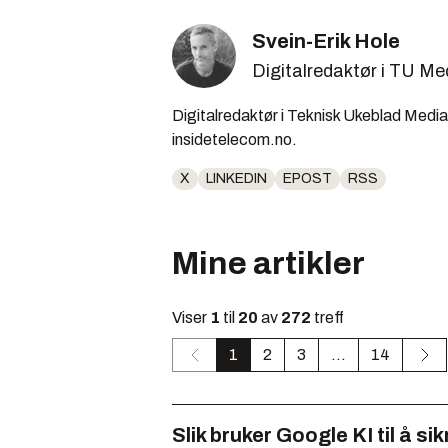
Svein-Erik Hole
Digitalredaktør i TU Me
Digitalredaktør i Teknisk Ukeblad Media,
insidetelecom.no.
X
LINKEDIN
EPOST
RSS
Mine artikler
Viser
1
til
20
av
272
treff
1
2
3
...
14
Slik bruker Google KI til å si