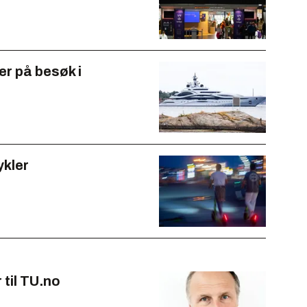
er på besøk i
ykler
til TU.no