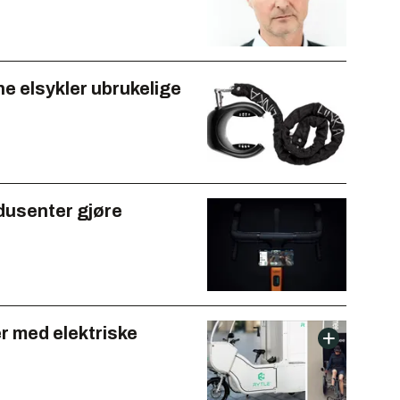
ne elsykler ubrukelige
odusenter gjøre
er med elektriske