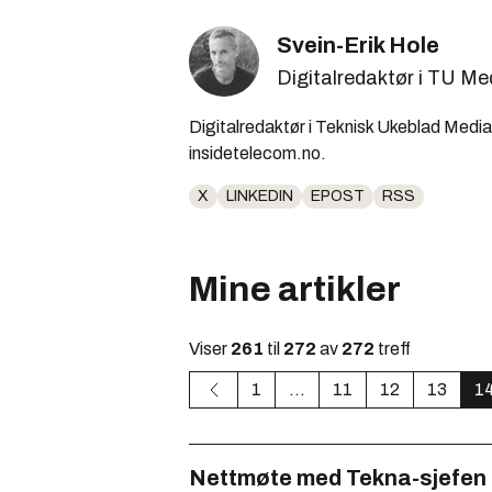
Svein-Erik Hole
Digitalredaktør i TU Me
Digitalredaktør i Teknisk Ukeblad Media,
insidetelecom.no.
X
LINKEDIN
EPOST
RSS
Mine artikler
Viser
261
til
272
av
272
treff
1
...
11
12
13
1
Nettmøte med Tekna-sjefen