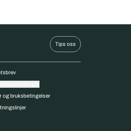
Tips oss
tsbrev
ykkeinnstillinger
r og bruksbetingelser
tningslinjer