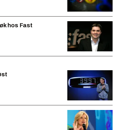
øk hos Fast
øst