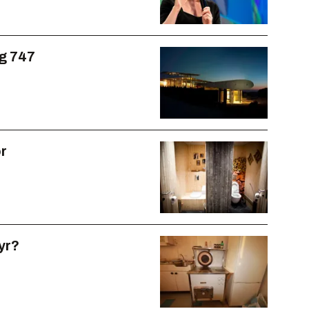
ng 747
r
yr?