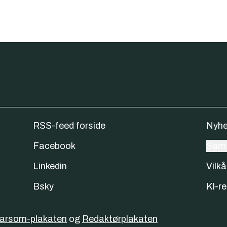
RSS-feed forside
Nyhe
Facebook
Samt
Linkedin
Vilkå
Bsky
KI-re
varsom-plakaten
og
Redaktørplakaten