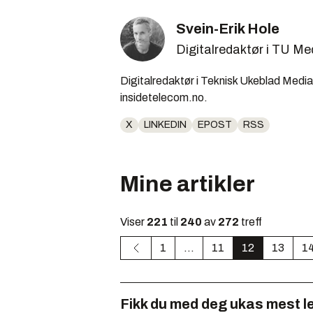
Svein-Erik Hole
Digitalredaktør i TU Me
Digitalredaktør i Teknisk Ukeblad Media,
insidetelecom.no.
X
LINKEDIN
EPOST
RSS
Mine artikler
Viser
221
til
240
av
272
treff
1
...
11
12
13
1
Fikk du med deg ukas mest l