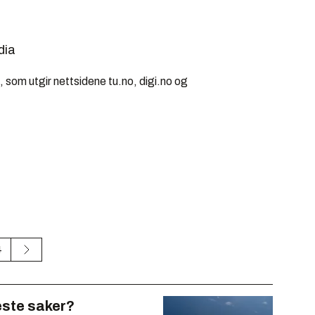
dia
 som utgir nettsidene tu.no, digi.no og
4
este saker?