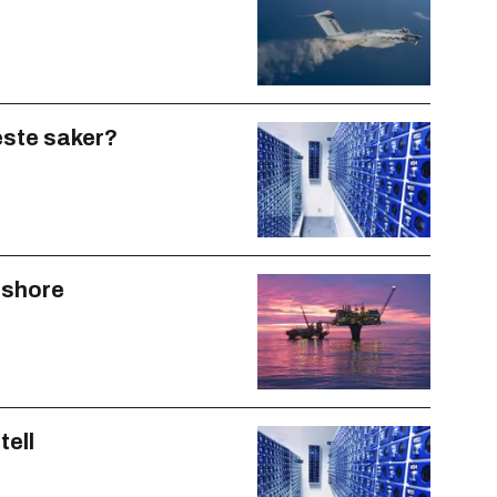
este saker?
ffshore
tell