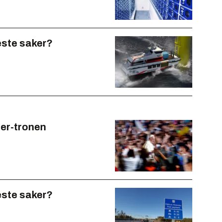
este saker?
ter-tronen
este saker?