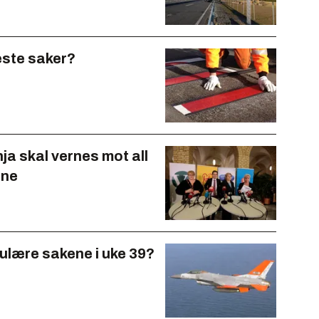
este saker?
ja skal vernes mot all
ene
ulære sakene i uke 39?