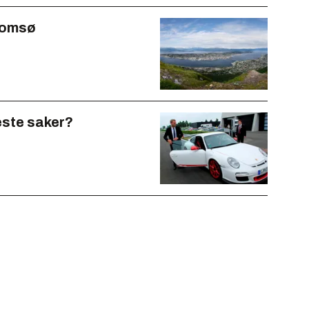
Tromsø
este saker?