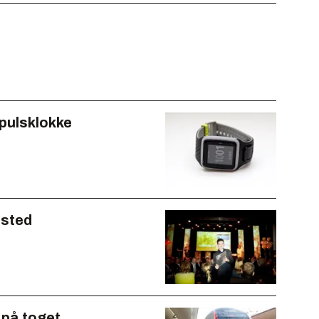
pulsklokke
tsted
 på toget