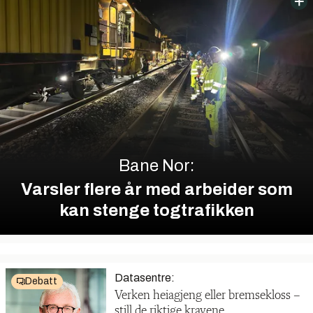
Bane Nor:
Varsler flere år med arbeider som
kan stenge togtrafikken
Datasentre:
Debatt
Verken heiagjeng eller bremsekloss –
still de riktige kravene