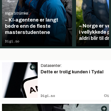
Inga Strümke:
– KI-agentene er langt
– Norge er v
bedre enn de fleste
i vellykkede 
masterstudentene
aldri blir til dr
Digi.no
Datasenter:
Dette er trolig kunden i Tydal
Digi.no
1