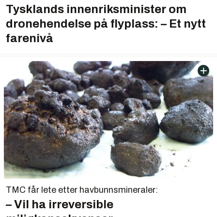
Tysklands innenriksminister om
dronehendelse på flyplass: – Et nytt
farenivå
TMC får lete etter havbunnsmineraler:
– Vil ha irreversible