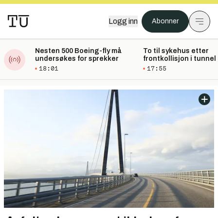
Logg inn
Abonner
Nesten 500 Boeing-fly må
To til sykehus etter
undersøkes for sprekker
frontkollisjon i tunnel 
Vaksdal
18:01
17:55