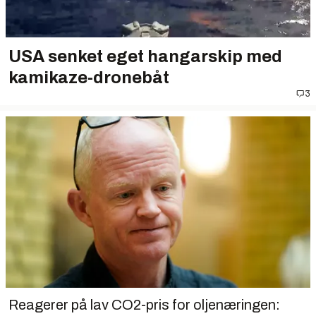
USA senket eget hangarskip med
kamikaze-dronebåt
3
Reagerer på lav CO2-pris for olje­næringen: