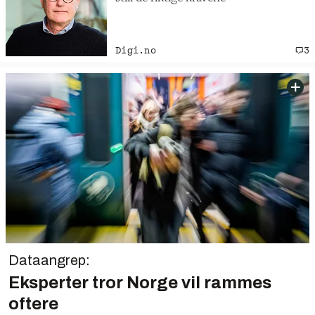
Digi.no
3
Dataangrep:
Eksperter tror Norge vil rammes
oftere