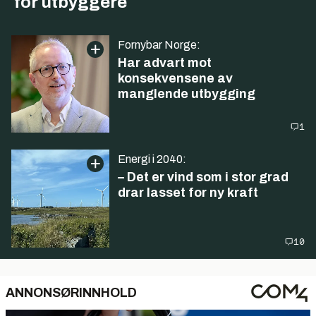
for utbyggere
Fornybar Norge:
Har advart mot
konsekvensene av
manglende utbygging
1
Energi i 2040:
– Det er vind som i stor grad
drar lasset for ny kraft
10
ANNONSØRINNHOLD