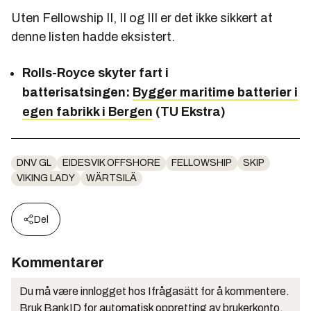
Uten Fellowship II, II og III er det ikke sikkert at
denne listen hadde eksistert.
Rolls-Royce skyter fart i
batterisatsingen:
Bygger maritime batterier i
egen fabrikk i Bergen
(TU Ekstra)
DNV GL
EIDESVIK OFFSHORE
FELLOWSHIP
SKIP
VIKING LADY
WÄRTSILÄ
Del
Kommentarer
Du må være innlogget hos Ifrågasätt for å kommentere.
Bruk BankID for automatisk oppretting av brukerkonto.