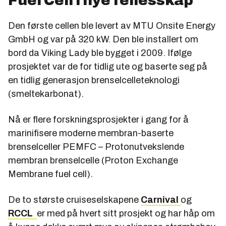
Fuel Cell i nye fellesskap
Den første cellen ble levert av MTU Onsite Energy
GmbH og var på 320 kW. Den ble installert om
bord da Viking Lady ble bygget i 2009. Ifølge
prosjektet var de for tidlig ute og baserte seg på
en tidlig generasjon brenselcelleteknologi
(smeltekarbonat).
Nå er flere forskningsprosjekter i gang for å
marinifisere moderne membran-baserte
brenselceller PEMFC – Protonutvekslende
membran brenselcelle (Proton Exchange
Membrane fuel cell).
De to største cruiseselskapene
Carnival
og
RCCL
er med på hvert sitt prosjekt og har håp om