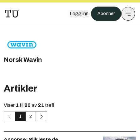
Logg inn
Abonner
Norsk Wavin
Artikler
Viser
1
til
20
av
21
treff
1
2
Annonse:
Slik løste de