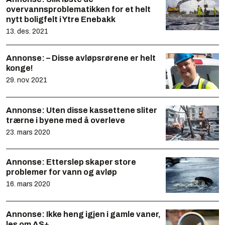
overvannsproblematikken for et helt
nytt boligfelt i Ytre Enebakk
13. des. 2021
Annonse:
– Disse avløpsrørene er helt
konge!
29. nov. 2021
Annonse:
Uten disse kassettene sliter
trærne i byene med å overleve
23. mars 2020
Annonse:
Etterslep skaper store
problemer for vann og avløp
16. mars 2020
Annonse:
Ikke heng igjen i gamle vaner,
les om AS+