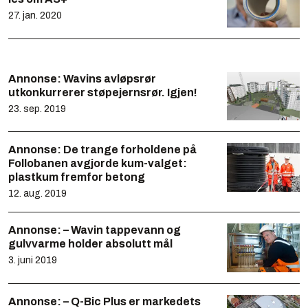
27. jan. 2020
Annonse:
Wavins avløpsrør
utkonkurrerer støpejernsrør. Igjen!
23. sep. 2019
Annonse:
De trange forholdene på
Follobanen avgjorde kum-valget:
plastkum fremfor betong
12. aug. 2019
Annonse:
– Wavin tappevann og
gulvvarme holder absolutt mål
3. juni 2019
Annonse:
– Q-Bic Plus er markedets