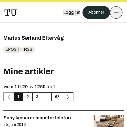
Logg inn
Abonner
Marius Sørland Eltervåg
EPOST
RSS
Mine artikler
Viser
1
til
20
av
1250
treff
1
2
3
...
63
Sony lanserer monstertelefon
25. juni 2013