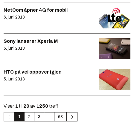
NetCom åpner 4G for mobil
6. juni 2013
Sony lanserer Xperia M
5. juni 2013
HTC på vei oppover igjen
5. juni 2013
Viser
1
til
20
av
1250
treff
1
2
3
...
63