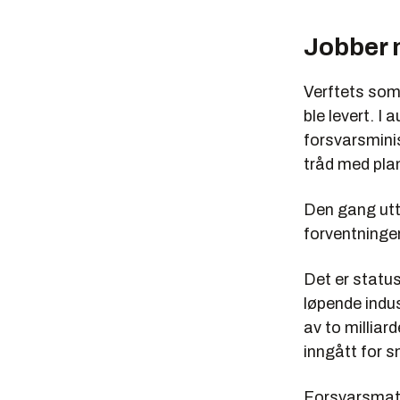
Jobber 
Verftets som
ble levert. I
forsvarsminis
tråd med plan
Den gang utta
forventninger
Det er status
løpende indus
av to milliar
inngått for s
Forsvarsmate