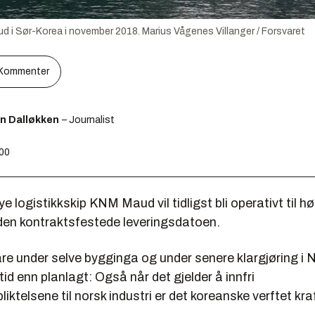
ud i Sør-Korea i november 2018.
Marius Vågenes Villanger / Forsvaret
Kommenter
en Dalløkken
– Journalist
:00
e logistikkskip KNM Maud vil tidligst bli operativt til h
 den kontraktsfestede leveringsdatoen.
are under selve bygginga og under senere klargjøring i 
tid enn planlagt: Også når det gjelder å innfri
liktelsene til norsk industri er det koreanske verftet kra