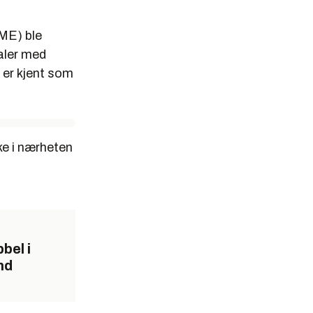
ME) ble
taler med
 er kjent som
ke i nærheten
bel i
nd