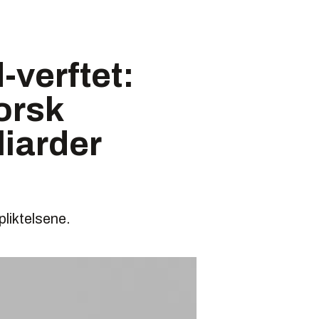
-verftet:
norsk
liarder
pliktelsene.