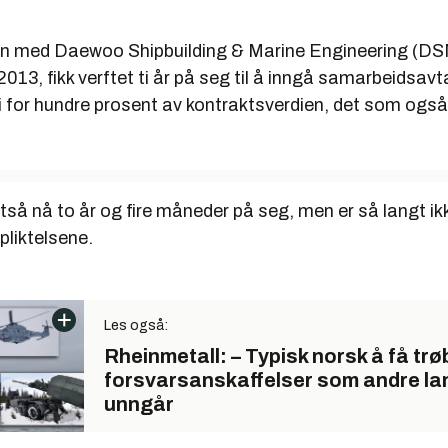
n med Daewoo Shipbuilding & Marine Engineering (DS
i 2013, fikk verftet ti år på seg til å inngå samarbeidsav
i for hundre prosent av kontraktsverdien, det som også
ltså nå to år og fire måneder på seg, men er så langt ik
rpliktelsene.
Les også:
Rheinmetall: – Typisk norsk å få trøb
forsvarsanskaffelser som andre la
unngår