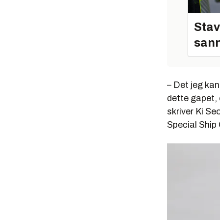
Stav
sann
– Det jeg kan
dette gapet, o
skriver Ki S
Special Ship