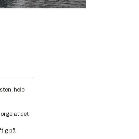
østen, hele
Norge at det
ftig på