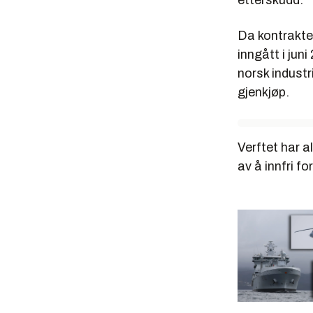
etterskudd.
Da kontrakte
inngått i jun
norsk industr
gjenkjøp.
Verftet har a
av å innfri fo