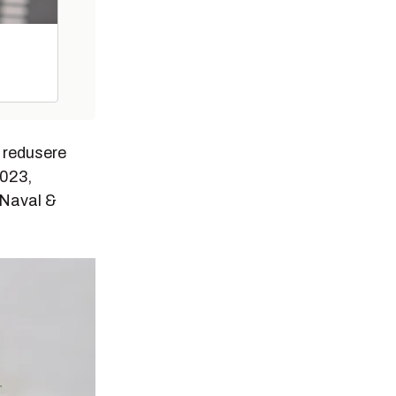
å redusere
2023,
«Naval &