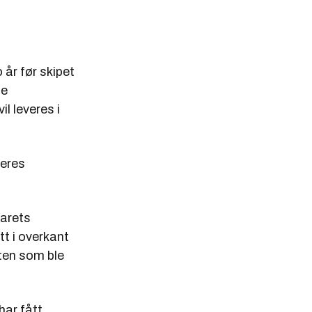
 år før skipet
de
l leveres i
deres
varets
t i overkant
kten som ble
har fått