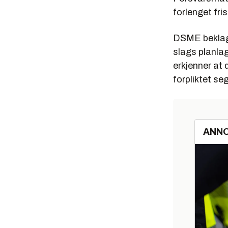
forlenget fri
DSME beklager
slags planla
erkjenner at 
forpliktet seg
ANN