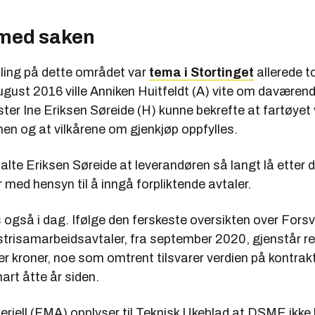
med saken
ling på dette området var
tema i Stortinget
allerede to
 august 2016 ville Anniken Huitfeldt (A) vite om daværen
ter Ine Eriksen Søreide (H) kunne bekrefte at fartøyet vi
en og at vilkårene om gjenkjøp oppfylles.
lte Eriksen Søreide at leverandøren så langt lå etter 
 med hensyn til å inngå forpliktende avtaler.
 også i dag. Ifølge den ferskeste oversikten over Fors
trisamarbeidsavtaler, fra september 2020, gjenstår ret
der kroner, noe som omtrent tilsvarer verdien på kontra
nart åtte år siden.
riell (FMA) opplyser til Teknisk Ukeblad at DSME ikke 