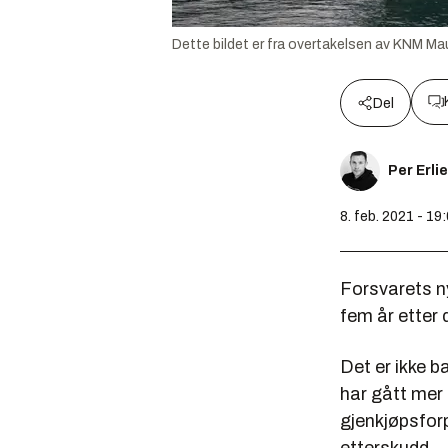
Dette bildet er fra overtakelsen av KNM Ma
Del
Per Erli
8. feb. 2021 - 19
Forsvarets ny
fem år etter
Det er ikke b
har gått mer 
gjenkjøpsforp