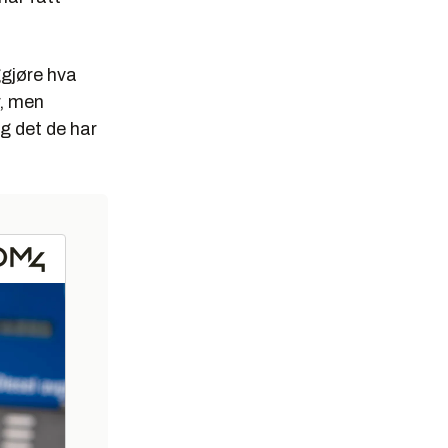
ggjøre hva
r, men
og det de har