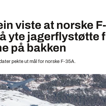
in viste at norske F-
 å yte jagerflystøtte 
ne på bakken
ater pekte ut mål for norske F-35A.