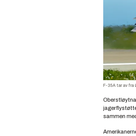
F-35A tar av fra 
Oberstløytnan
jagerflystøtt
sammen med s
Amerikanerne