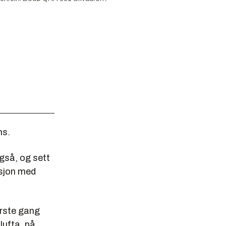
ms.
gså, og sett
asjon med
ørste gang
lufta, på