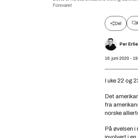
Forsvaret
Del
Per Erli
16. juni 2020 - 1
I uke 22 og 
Det amerikan
fra amerikan
norske alliert
På øvelsen i 
involvert i e