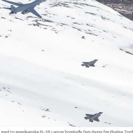
 med to amerikanske B-1B Lancer bombefly fem dager før Øvelse Tord