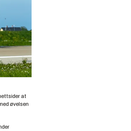
nettsider at
s med øvelsen
nder