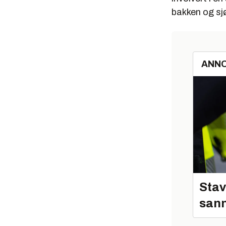
bakken og sj
ANN
Stav
sann