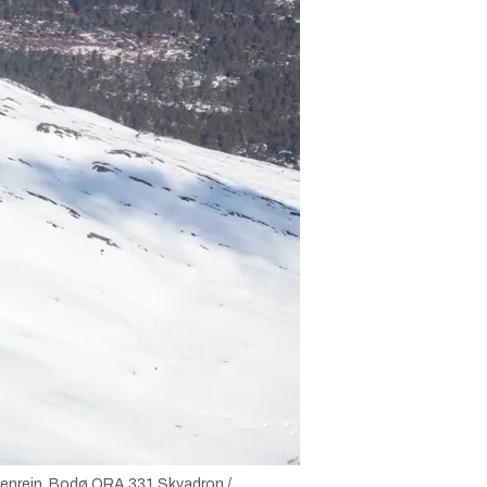
enrein.
Bodø QRA 331 Skvadron /