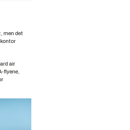
t, men det
mkontor
ard air
-flyene,
or