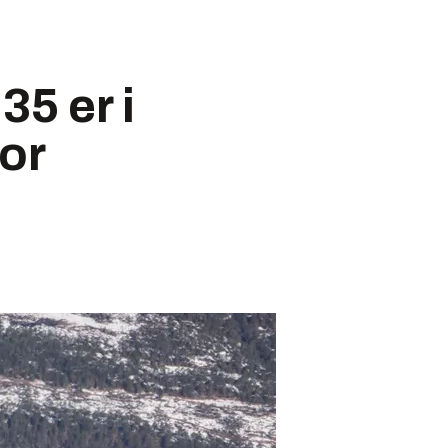
35 er i
for