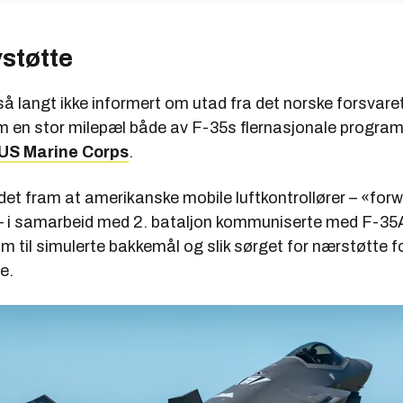
støtte
så langt ikke informert om utad fra det norske forsvare
 en stor milepæl både av F-35s flernasjonale progra
US Marine Corps
.
et fram at amerikanske mobile luftkontrollører – «forw
 – i samarbeid med 2. bataljon kommuniserte med F-35A
m til simulerte bakkemål og slik sørget for nærstøtte f
e.