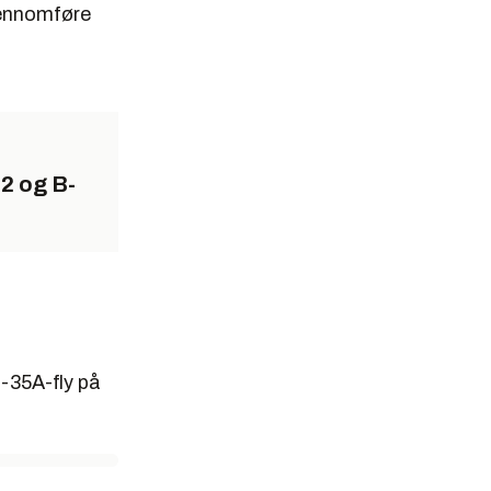
gjennomføre
-2 og B-
F-35A-fly på