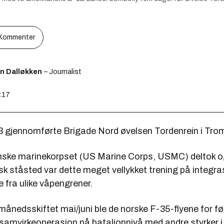
Kommenter
en Dalløkken
– Journalist
9:17
23 gjennomførte Brigade Nord øvelsen Tordenrein i Tro
ske marinekorpset (US Marine Corps, USMC) deltok o
sk ståsted var dette meget vellykket trening på integr
e fra ulike våpengrener.
månedsskiftet mai/juni ble de norske F-35-flyene for f
n samvirkeoperasjon på bataljonnivå med andre styrker i 