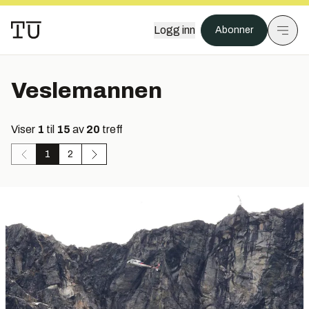
Logg inn
Abonner
Veslemannen
Viser
1
til
15
av
20
treff
1
2