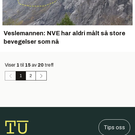
Veslemannen: NVE har aldri målt så store
bevegelser som nå
Viser
1
til
15
av
20
treff
1
2
Tips oss