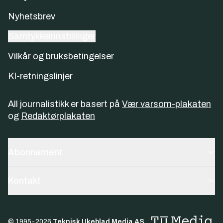
Nyhetsbrev
Samtykkeinnstillinger
Vilkår og bruksbetingelser
KI-retningslinjer
All journalistikk er basert på
Vær varsom-plakaten
og
Redaktørplakaten
Abonnement
Kontakt
© 1995-
2026
Teknisk Ukeblad Media AS