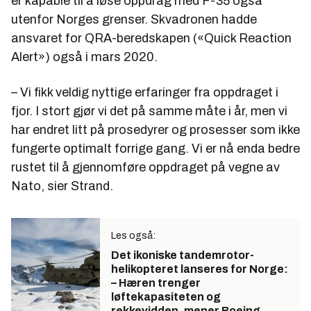
er kapable til å løse oppdrag med F-35 også
utenfor Norges grenser. Skvadronen hadde
ansvaret for QRA-beredskapen («Quick Reaction
Alert») også i mars 2020.
– Vi fikk veldig nyttige erfaringer fra oppdraget i
fjor. I stort gjør vi det på samme måte i år, men vi
har endret litt på prosedyrer og prosesser som ikke
fungerte optimalt forrige gang. Vi er nå enda bedre
rustet til å gjennomføre oppdraget på vegne av
Nato, sier Strand.
Les også:
Det ikoniske tandemrotor-
helikopteret lanseres for Norge:
– Hæren trenger
løftekapasiteten og
rekkevidden, mener Boeing