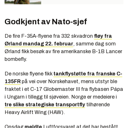
Godkjent av Nato-sjef
De fire F-35A-flyene fra 332 skvadron
fløy fra
Ørland mandag 22. februar
, samme dag som
Ørland fikk besøk av fire amerikanske B-1B Lancer
bombefly.
De norske flyene fikk
tankflystøtte fra franske C-
135FR
på vei over Norskehavet, mens utstyr ble
fraktet i et C-17 Globemaster III fra flybasen Pápa
i Ungarn i tillegg til sjøveien. Norge er medeiere i
tre slike strategiske transportfly
tilhørende
Heavy Airlift Wing (HAW).
Onsdag
meldte
Luftforsvaret at det har bestått