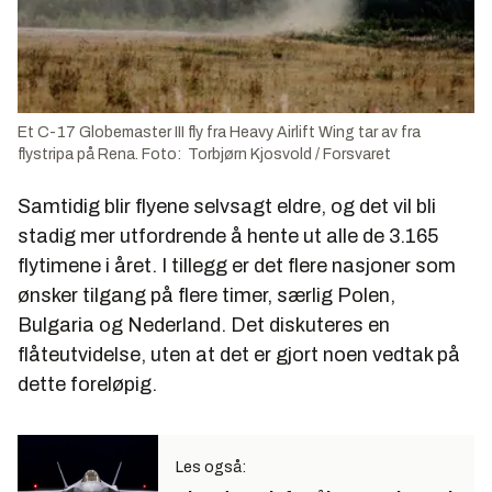
Et C-17 Globemaster III fly fra Heavy Airlift Wing tar av fra
flystripa på Rena. Foto: Torbjørn Kjosvold / Forsvaret
Samtidig blir flyene selvsagt eldre, og det vil bli
stadig mer utfordrende å hente ut alle de 3.165
flytimene i året. I tillegg er det flere nasjoner som
ønsker tilgang på flere timer, særlig Polen,
Bulgaria og Nederland. Det diskuteres en
flåteutvidelse, uten at det er gjort noen vedtak på
dette foreløpig.
Les også: