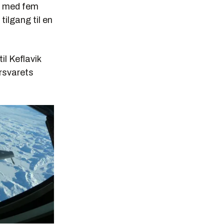
n med fem
tilgang til en
il Keflavik
orsvarets