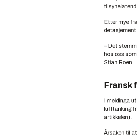
tilsynelatend
Etter mye fr
detasjement på
– Det stemme
hos oss som h
Stian Roen.
Fransk f
I meldinga u
lufttanking f
artikkelen).
Årsaken til at