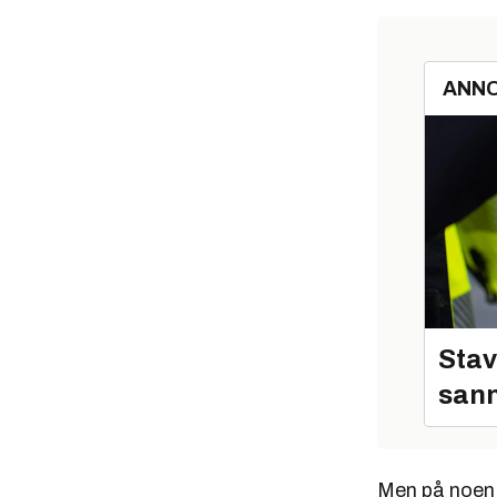
ANN
Stav
sann
Men på noen 