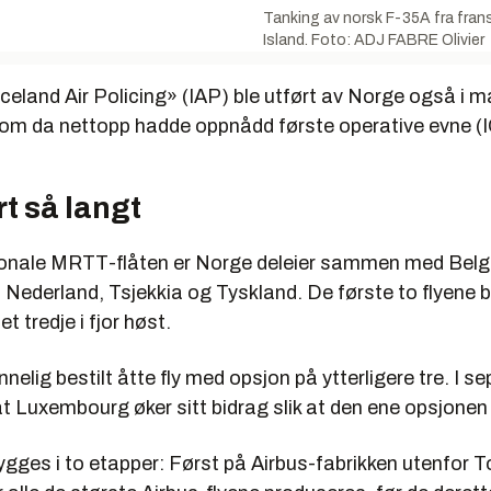
Tanking av norsk F-35A fra fra
Island. Foto: ADJ FABRE Olivier
celand Air Policing» (IAP) ble utført av Norge også i 
m da nettopp hadde oppnådd første operative evne (
rt så langt
sjonale MRTT-flåten er Norge deleier sammen med Belg
ederland, Tsjekkia og Tyskland. De første to flyene ble 
 tredje i fjor høst.
nelig bestilt åtte fly med opsjon på ytterligere tre. I se
 at Luxembourg øker sitt bidrag slik at den ene opsjonen 
gges i to etapper: Først på Airbus-fabrikken utenfor T