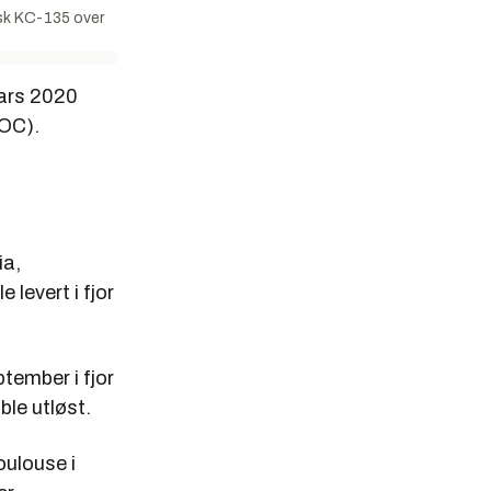
nsk KC-135 over
mars 2020
IOC).
ia,
levert i fjor
ptember i fjor
ble utløst.
oulouse i