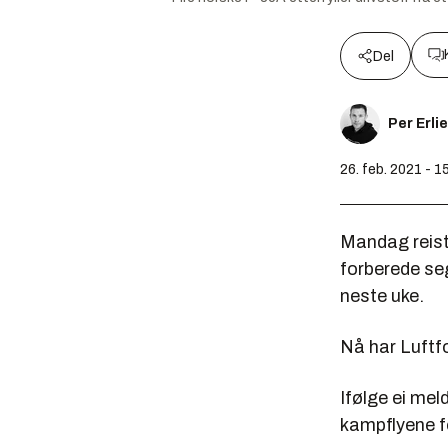
Del
Per Erli
26. feb. 2021 - 1
Mandag reiste
forberede se
neste uke.
Nå har Luftfo
Ifølge ei mel
kampflyene fo