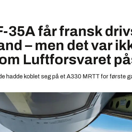
-35A får fransk driv
sland – men det var ik
om Luftforsvaret p
 de hadde koblet seg på et A330 MRTT for første g