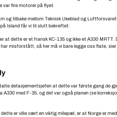
e var fire motorer på flyet.
am og tilbake mellom Teknisk Ukeblad og Luftforsvaret
 Island får vi til slutt bekreftet:
r at dette er et fransk KC-135 og ikke et A330 MRTT. 
ar misforstått, så her må vi bare legge oss flate, sie
ly
ttalte detasjementsjefen at dette var første gang de g
ra A330 med F-35, og det var også planen (se korreksjo
 dette er ville vært en viktig milepæl, er at Norge er med