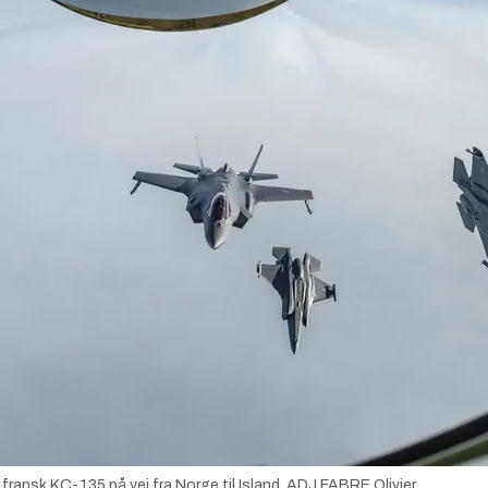
t fransk KC-135 på vei fra Norge til Island.
ADJ FABRE Olivier