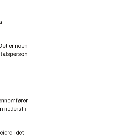
s
Det er noen
r talsperson
jennomfører
n nederst i
eiere i det