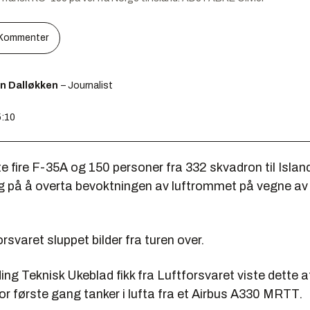
Kommenter
en Dalløkken
– Journalist
5:10
 fire F-35A og 150 personer fra 332 skvadron til Island
g på å overta bevoktningen av luftrommet på vegne av
rsvaret sluppet bilder fra turen over.
ding Teknisk Ukeblad fikk fra Luftforsvaret viste dette 
r første gang tanker i lufta fra et Airbus A330 MRTT.