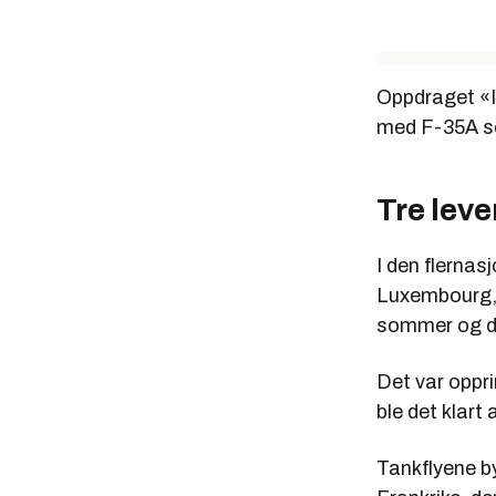
Oppdraget «I
med F-35A so
Tre leve
I den flerna
Luxembourg, N
sommer og det
Det var opprin
ble det klart
Tankflyene by