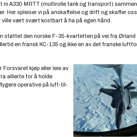
st ni A330 MRTT (multirolle tank og transport) samme
r. Her spleiser vi på anskaffelse og drift og skaffer oss 
 ville vært svært kostbart å ha på egen hånd.
 støttet den norske F-35-kvartetten på vei fra Ørland t
dlertid en fransk KC-135 og ikke en av det franske luftf
r Forsvaret kjøp eller leie av
ra allierte for å holde
ygere operative på luft-til-