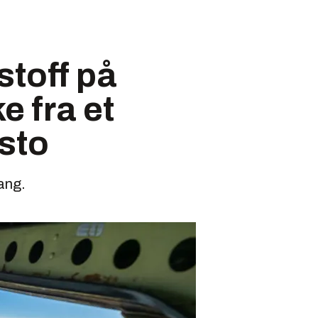
stoff på
ke fra et
åsto
ang.