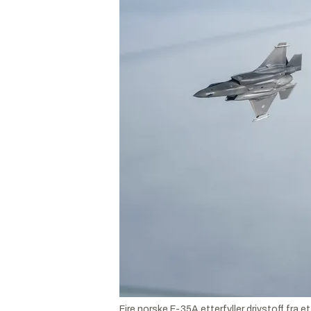
Fire norske F-35A etterfyller drivstoff fra e