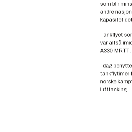
som blir min
andre nasjone
kapasitet det
Tankflyet som
var altså imi
A330 MRTT.
I dag benytte
tankflytimer f
norske kampfl
lufttanking.