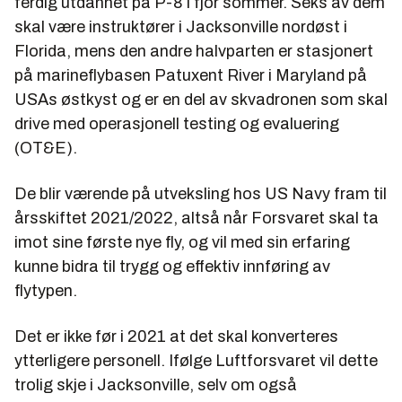
ferdig utdannet på P-8 i fjor sommer. Seks av dem
skal være
instruktører i Jacksonville nordøst i
Florida, mens den andre halvparten er stasjonert
på marineflybasen Patuxent River i Maryland på
USAs østkyst og er en del av skvadronen som skal
drive med operasjonell testing og evaluering
(OT&E).
De blir værende på utveksling hos US Navy fram til
årsskiftet 2021/2022, altså når Forsvaret skal ta
imot sine første nye fly, og vil med sin erfaring
kunne bidra til trygg og effektiv innføring av
flytypen.
Det er ikke før i 2021 at det skal konverteres
ytterligere personell. Ifølge Luftforsvaret vil dette
trolig skje i Jacksonville, selv om også