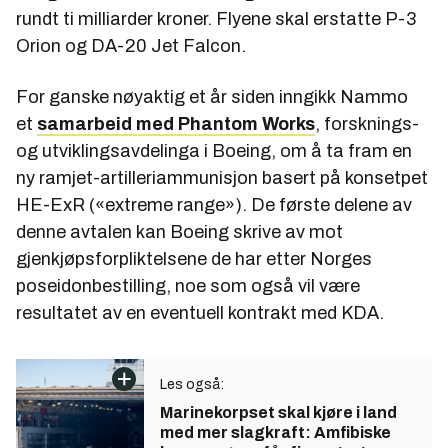
rundt ti milliarder kroner. Flyene skal erstatte P-3
Orion og DA-20 Jet Falcon.
For ganske nøyaktig et år siden inngikk Nammo
et
samarbeid med Phantom Works
, forsknings-
og utviklingsavdelinga i Boeing, om å ta fram en
ny ramjet-artilleriammunisjon basert på konsetpet
HE-ExR («extreme range»). De første delene av
denne avtalen kan Boeing skrive av mot
gjenkjøpsforpliktelsene de har etter Norges
poseidonbestilling, noe som også vil være
resultatet av en eventuell kontrakt med KDA.
Les også:
Marinekorpset skal kjøre i land
med mer slagkraft: Amfibiske