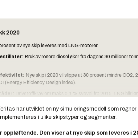
kk 2020
prosent av nye skip leveres med LNG-motorer.
estillater:
Bruk av renere diesel øker fra dagens 30 millioner ton
fektivitet:
Nye skip i 2020 vil slippe ut 30 prosent mindre CO2, 
 (Energy Efficiency Design index).
åder:
Drivstoffkrav om maks 0,1 % svovel fra 2015. LNG blir lø
i hovedsak seiler i ECA-­områder (Nord-Amerika, Nord-Europa).
eritas har utviklet en ny simuleringsmodell som regner
re:
Fra 2020 gjelder maks 0,1 % svovel i drivstoff for hele veden.
implementeres i ulike skips­typer og segmenter.
knologi vil bli utbredt og alternativet til LNG eller dyre destillater
utsetninger
r oppløftende. Den viser at nye skip som leveres i 2