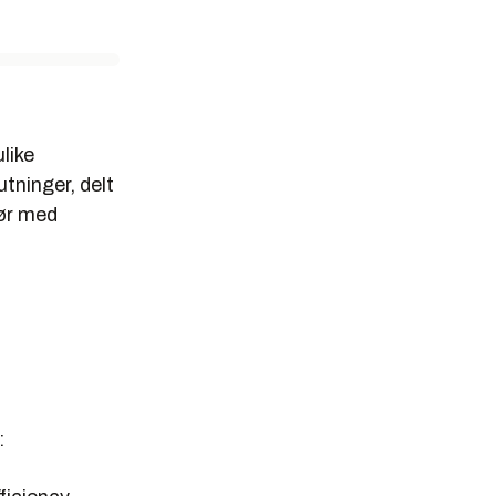
dens­
fftrender.
åtens
teknologi.
like
tninger, delt
tør med
: