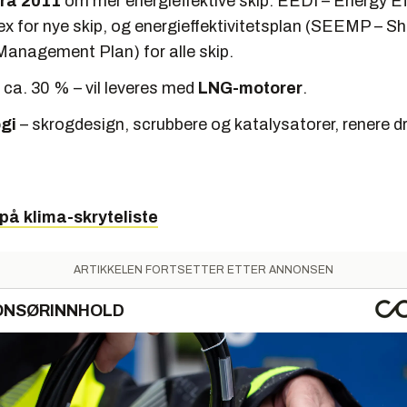
fra 2011
om mer energieffektive skip: EEDI – Energy Ef
x for nye skip, og energieffektivitetsplan (SEEMP – S
 Management Plan) for alle skip.
– ca. 30 % – vil leveres med
LNG-motorer
.
ogi
– skrogdesign, scrubbere og katalysatorer­, renere dr
på klima-skryteliste
ARTIKKELEN FORTSETTER ETTER ANNONSEN
ONSØRINNHOLD