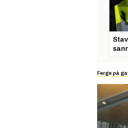
Stav
sann
Ferge på gas