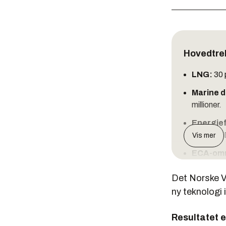
Hovedtre
LNG:
30 
Marine d
millioner.
Energief
IMOs EEDI
Vis mer
ECA-omr
skip som 
Det Norske V
Scrubbe
ny teknologi 
Scrubberte
DNVs for
Resultatet e