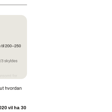
n til 200–250
2/3 skyldes
nnsomt for
 ut hvordan
.
020 vil ha 30