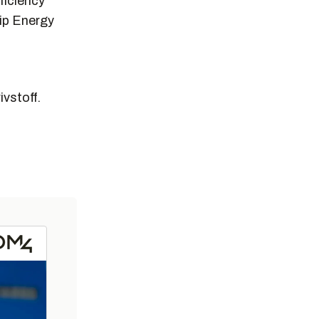
ficiency
hip Energy
ivstoff.