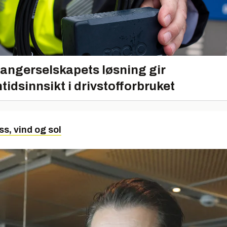
angerselskapets løsning gir
tidsinnsikt i drivstofforbruket
s, vind og sol