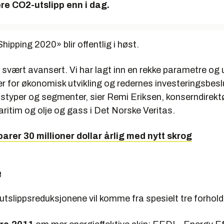
re CO2-utslipp enn i dag.
er og økonomiske drivkrefter: Analyser og variasjoner over ver
andels­mønstre, regelverk og miljøkrav, teknologitrender, drivsto
e parametrene ble brukt i ulike scenarioer, beregning av verdensfl
ipping 2020» blir offentlig i høst.
ing, teknologivalg og rederienes tilbøyelighet til å ta i bruk ny 
 svært avansert. Vi har lagt inn en rekke parametre og u
r for økonomisk utvikling og redernes investeringsbeslu
kipstyper og segmenter, sier Remi Eriksen, konserndirek
ritim og olje og gass i Det Norske Veritas.
parer 30 millioner dollar årlig med nytt skrog
e
tslippsreduksjonene vil komme fra spesielt tre forhold