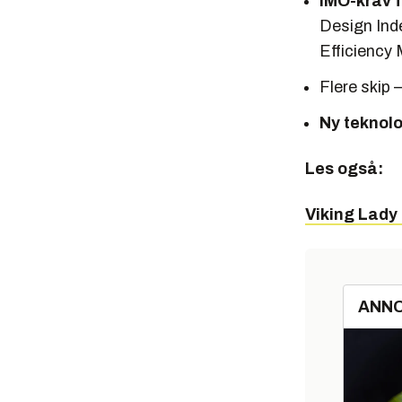
IMO-krav 
Design Inde
Efficien­cy
Flere skip 
Ny teknol
Les også:
Viking Lady 
ANN