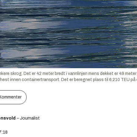
re skrog. Det er 42 meter bredt i vannlinjen mens dekket er 49 meter 
dshest innen containertransport. Det er beregnet plass til 6,210 TEU på
Kommenter
ensvold
– Journalist
7:18