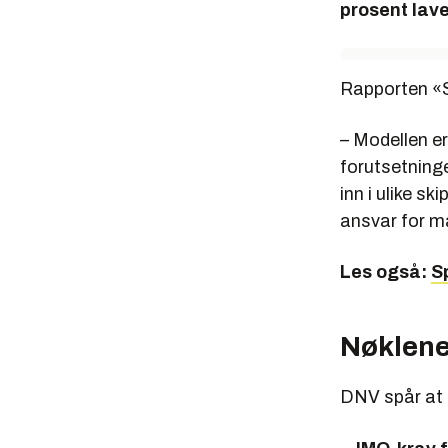
prosent lave
Megatrend
økonomi, h
Alle diss
Rapporten «Sh
sammensetn
– Modellen er
forutsetninge
inn i ulike s
ansvar for ma
Les også:
S
Nøklen
DNV spår at u