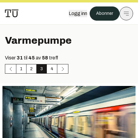
Logg inn
Abonner
Varmepumpe
Viser
31
til
45
av
58
treff
1
2
3
4