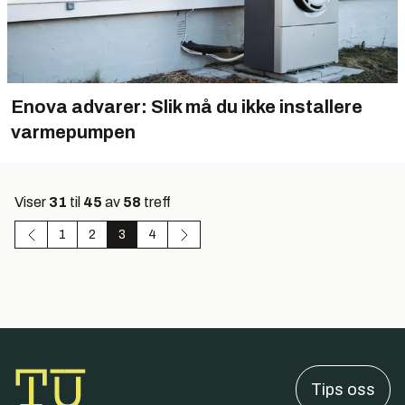
Enova advarer: Slik må du ikke installere
varmepumpen
Viser
31
til
45
av
58
treff
1
2
3
4
Tips oss