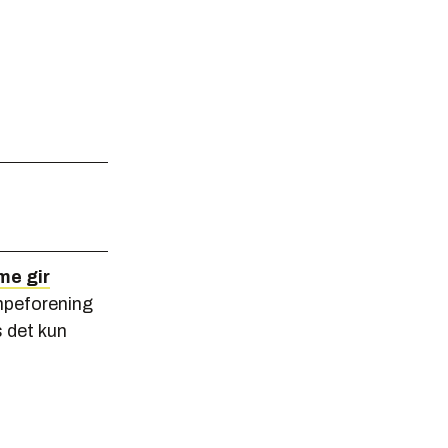
me gir
mpeforening
s det kun