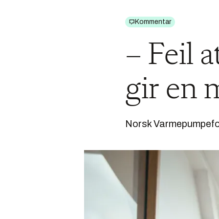
Kommentar
– Feil 
gir en 
Norsk Varmepumpefore