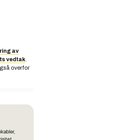
ring av
ts vedtak
.
også overfor
kabler,
isitet