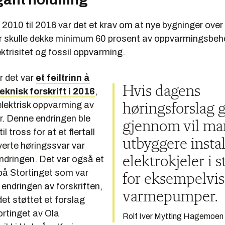
a 2010 til 2016 var det et krav om at nye bygninger over
 skulle dekke minimum 60 prosent av oppvarmingsbe
ktrisitet og fossil oppvarming.
 det var
et feiltrinn å
Hvis dagens
knisk forskrift i 2016
,
lelektrisk oppvarming av
høringsforslag 
r. Denne endringen ble
gjennom vil ma
l tross for at et flertall
utbyggere instal
verte høringssvar var
ndringen. Det var også et
elektrokjeler i s
l på Stortinget som var
for eksempelvis
 endringen av forskriften,
varmepumper.
et støttet et forslag
ortinget av Ola
Rolf Iver Mytting Hagemoen