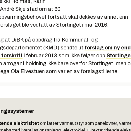
eikki Holmås, Karin
André Skjelstad om at 60
ppvarmingsbehovet fortsatt skal dekkes av annet enn
 Forslaget ble vedtatt av Stortinget i mai 2016.
lig at DiBK på oppdrag fra Kommunal- og
ngsdepartementet (KMD) sendte ut
forslag om ny end
forskrift
i februar 2018 som ikke følger opp
Stortinge
n arrogant holdning ikke bare overfor Stortinget, men 
lega Ola Elvestuen som var en av forslagstillerne.
ingssystemer
kende elektrisitet
omfatter varmeutstyr som panelovner, varme
rmebatteri i ventilasjonsanlegg, elektrokjel. Direktevirkende elektr