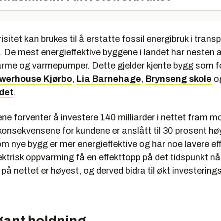
risitet kan brukes til å erstatte fossil energibruk i tran
. De mest energieffektive byggene i landet har nesten al
rme og varmepumper. Dette gjelder kjente bygg som f
werhouse Kjørbo
,
Lia Barnehage
,
Brynseng skole
o
det
.
e forventer å investere 140 milliarder i nettet fram m
onsekvensene for kundene er anslått til 30 prosent høy
m nye bygg er mer energieffektive og har noe lavere eff
ktrisk oppvarming få en effekttopp på det tidspunkt nå
på nettet er høyest, og derved bidra til økt investering
gant holdning