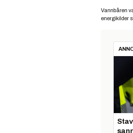
Vannbåren va
energikilder
ANN
Stav
sann