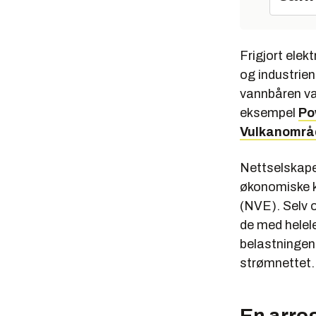
Frigjort elekt
og industrien
vannbåren va
eksempel
Po
Vulkanområ
Nettselskapen
økonomiske k
(NVE). Selv o
de med helele
belastningen 
strømnettet.
En arro