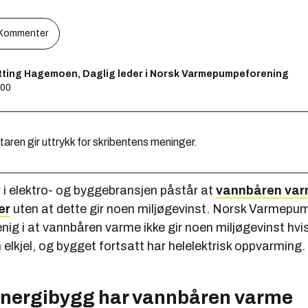
Kommenter
ytting Hagemoen, Daglig leder i Norsk Varmepumpeforening
:00
en gir uttrykk for skribentens meninger.
 i elektro- og byggebransjen påstår at
vannbåren var
er
uten at dette gir noen miljøgevinst. Norsk Varmepu
ig i at vannbåren varme ikke gir noen miljøgevinst hvi
n elkjel, og bygget fortsatt har helelektrisk oppvarming.
energibygg har vannbåren varme