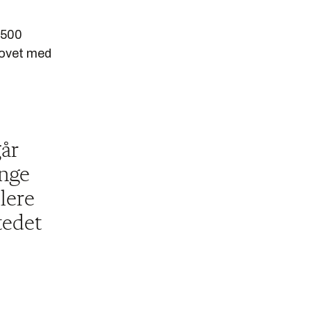
 500
hovet med
går
nge
lere
tedet