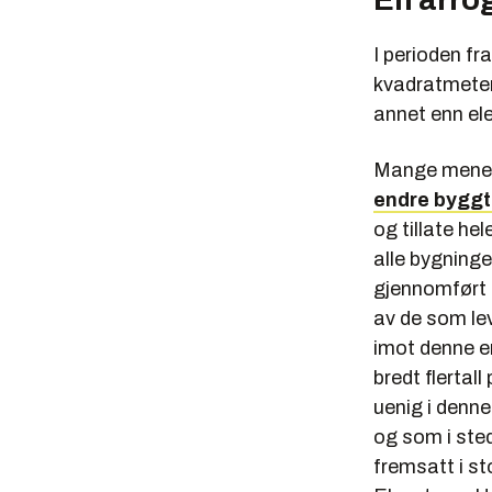
I perioden fr
kvadratmeter
annet enn ele
Mange mener
endre byggte
og tillate he
alle bygninge
gjennomført ti
av de som le
imot denne e
bredt flertal
uenig i denne
og som i sted
fremsatt i st