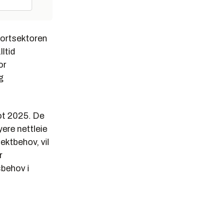
sportsektoren
ltid
or
g
ot 2025. De
ere nettleie
ektbehov, vil
r
sbehov i