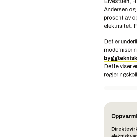
Elvestuen, H
Andersen og 
prosent av o
elektrisitet.
Det er under
moderniseri
byggteknisk 
Dette viser e
regjeringskol
Oppvarm
Direktevir
elektrisk va