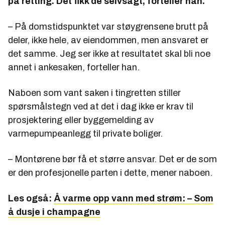
på retting. Det fikk de selvsagt, forteller han.
– På domstidspunktet var støygrensene brutt på
deler, ikke hele, av eiendommen, men ansvaret er
det samme. Jeg ser ikke at resultatet skal bli noe
annet i ankesaken, forteller han.
Naboen som vant saken i tingretten stiller
spørsmålstegn ved at det i dag ikke er krav til
prosjektering eller byggemelding av
varmepumpeanlegg til private boliger.
– Montørene bør få et større ansvar. Det er de som
er den profesjonelle parten i dette, mener naboen.
Les også:
Å varme opp vann med strøm: – Som
å dusje i champagne