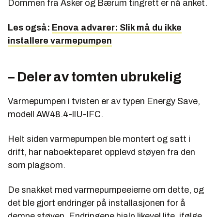
Dommen fra Asker og Bærum tingrett er nå anket.
Les også:
Enova advarer: Slik må du ikke
installere varmepumpen
– Deler av tomten ubrukelig
Varmepumpen i tvisten er av typen Energy Save,
modell AW48.4-llU-IFC.
Helt siden varmepumpen ble montert og satt i
drift, har naboekteparet opplevd støyen fra den
som plagsom.
De snakket med varmepumpeeierne om dette, og
det ble gjort endringer på installasjonen for å
dempe støyen. Endringene hjalp likevel lite, ifølge