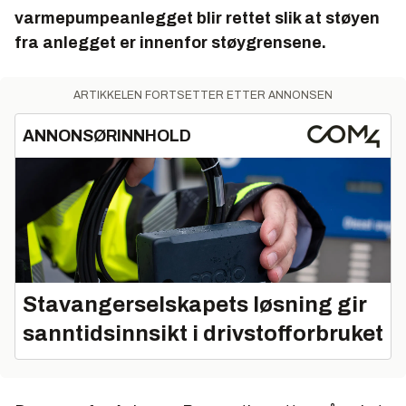
Kravet i henhold til klasse C er at lydnivå på
varmepumpeanlegget blir rettet slik at støyen
uteoppholdareal og utenfor vinduer skal ligge
fra anlegget er innenfor støygrensene.
under 35 dB om natten (23-07), under 40 dB om
kvelden (19-23) og under 45 dB om dagen (07-
19).
ARTIKKELEN FORTSETTER ETTER ANNONSEN
ANNONSØRINNHOLD
Stavangerselskapets løsning gir
sanntidsinnsikt i drivstofforbruket