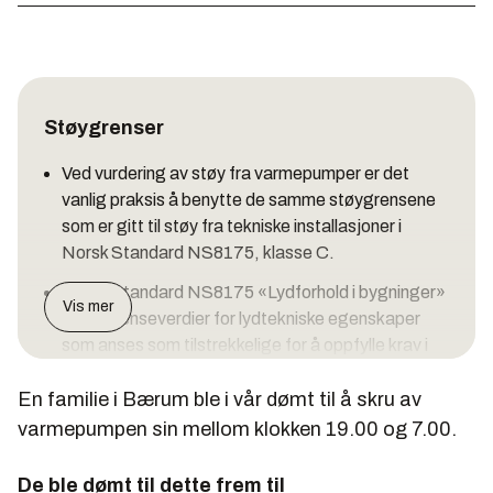
Støygrenser
Ved vurdering av støy fra varmepumper er det
vanlig praksis å benytte de samme støygrensene
som er gitt til støy fra tekniske installasjoner i
Norsk Standard NS8175, klasse C.
Norsk Standard NS8175 «Lydforhold i bygninger»
Vis mer
angir grenseverdier for lydtekniske egenskaper
som anses som tilstrekkelige for å oppfylle krav i
byggteknisk forskrift til plan- og bygningsloven.
En familie i Bærum ble i vår dømt til å skru av
Kravene er inndelt i fire klasser der klasse C
varmepumpen sin mellom klokken 19.00 og 7.00.
ansees som tilstrekkelige for å oppfylle
minstekravet.
De ble dømt til dette frem til