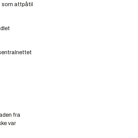
, som attpåtil
dlet
sentralnettet
naden fra
kke var