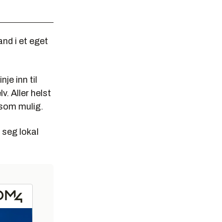
and i et eget
je inn til
. Aller helst
 som mulig.
r seg lokal