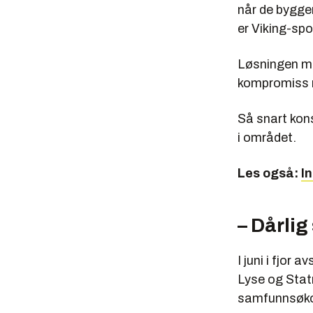
når de bygger
er Viking-spo
Løsningen me
kompromiss 
Så snart kons
i området.
Les også:
I
– Dårli
I juni i fjor
Lyse og Statn
samfunnsøkon