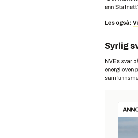
enn Statnett”
Les også:
Vi
Syrlig s
NVEs svar på 
energiloven p
samfunnsmes
ANN