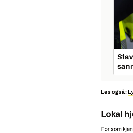
Stav
sann
Les også:
L
Lokal hj
For som kjen