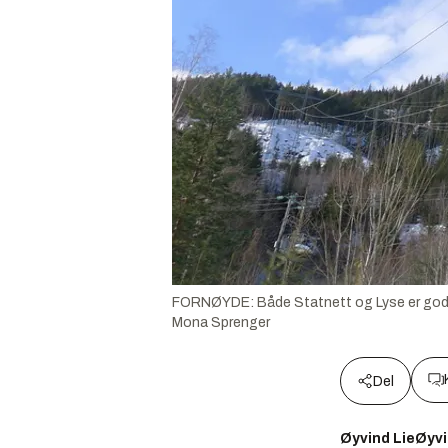
FORNØYDE: Både Statnett og Lyse er godt 
Mona Sprenger
Del
Øyvind LieØyvi