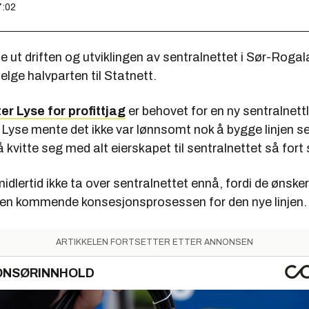
7:02
lle ut driften og utviklingen av sentralnettet i Sør-Rogal
elge halvparten til Statnett.
er Lyse for profittjag
er behovet for en ny sentralnettlin
yse mente det ikke var lønnsomt nok å bygge linjen selv
 kvitte seg med alt eierskapet til sentralnettet så fort
imidlertid ikke ta over sentralnettet ennå, fordi de ønske
 den kommende konsesjonsprosessen for den nye linjen.
ARTIKKELEN FORTSETTER ETTER ANNONSEN
ONSØRINNHOLD