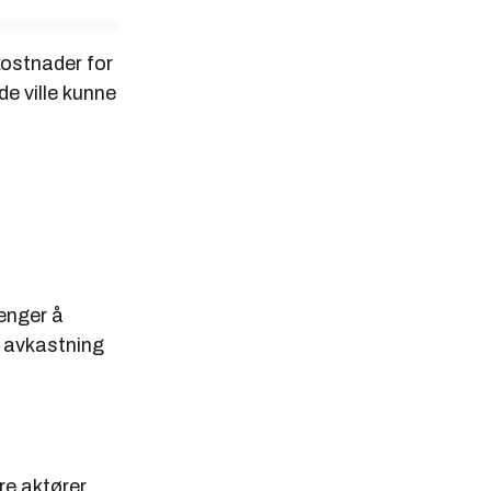
 kostnader for
de ville kunne
penger å
ri avkastning
re aktører