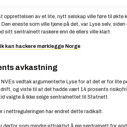
opprettelsen av et lite, nytt selskap ville føre til økte
Den eneste som ville tjene på det, var Lyse selv, siden 
 sitt sentralnett raskere enn de ellers ville klart.
lik kan hackere mørklegge Norge
ents avkastning
å NVEs vedtak argumenterte Lyse for at det er for lite 
drift, og viste til at det hadde vært 14 prosents risikof
tid valgte å ikke selge sentralnettet til Statnett.
 i nettreguleringen har endret dette radikalt.
 derfor som mindre attraktivt å eie sentralnett for and