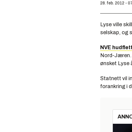
28. feb. 2012 - 0
Lyse ville ski
selskap, og s
NVE hudflett
Nord-Jæren. L
ønsket Lyse å
Statnett vil 
forankring i
ANN