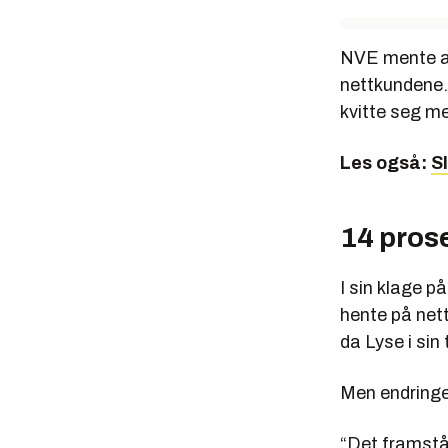
NVE mente at 
nettkundene. 
kvitte seg med
Les også:
S
14 pros
I sin klage p
hente på nett
da Lyse i sin 
Men endringer
“Det framstår