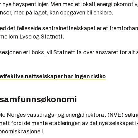
 nye høyspentlinjer. Men med et lokalt energilokomotiv
nsor, med på laget, kan oppgaven bli enklere.
d det felleseide sentralnettselskapet er et fremforhan
mellom Lyse og Statnett.
esjonen er i boks, vil Statnett ta over ansvaret for alt 
neffektive nettselskaper har ingen risiko
g samfunnsøkonomi
 avslo Norges vassdrags- og energidirektorat (NVE) søk
ett fordi de mente etableringen av det nye selskapet i
omisk rasjonell.