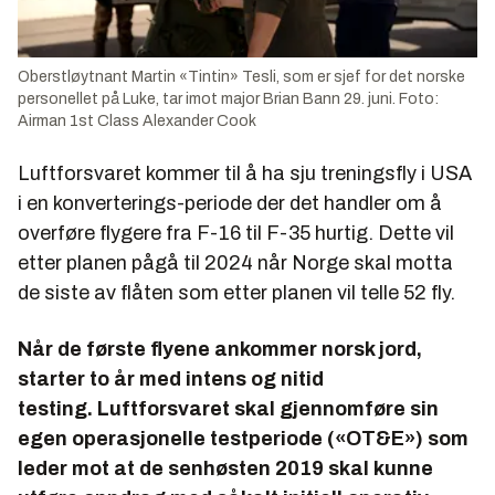
Oberstløytnant Martin «Tintin» Tesli, som er sjef for det norske
personellet på Luke, tar imot major Brian Bann 29. juni. Foto:
Airman 1st Class Alexander Cook
Luftforsvaret kommer til å ha sju treningsfly i USA
i en konverterings-periode der det handler om å
overføre flygere fra F-16 til F-35 hurtig. Dette vil
etter planen pågå til 2024 når Norge skal motta
de siste av flåten som etter planen vil telle 52 fly.
Når de første flyene ankommer norsk jord,
starter to år med intens og nitid
testing. Luftforsvaret skal gjennomføre sin
egen operasjonelle testperiode («OT&E») som
leder mot at de senhøsten 2019 skal kunne