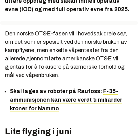
utføre oppdrag med såkalt initiell operativ
evne (IOC) og med full operativ evne fra 2025.
Den norske OT&E-fasen vil i hovedsak dreie seg
om det som er spesielt ved den norske bruken av
kampflyene, men enkelte våpentester fra den
allerede gjennomførte amerikanske OT&E vil
gjentas for å fokusere på særnorske forhold og
mål ved våpenbruken.
Skal lages av roboter på Raufoss:
F-35-
ammunisjonen kan være verdt ti miliarder
kroner for Nammo
Lite flyging i juni