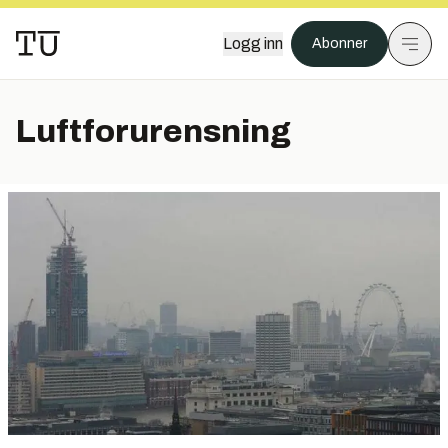
Logg inn
Abonner
Luftforurensning