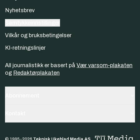
Nyhetsbrev
Samtykkeinnstillinger
Vilkår og bruksbetingelser
KI-retningslinjer
All journalistikk er basert på
Vær varsom-plakaten
og
Redaktørplakaten
Abonnement
Kontakt
© 1995-
2026
Teknisk Ukeblad Media AS