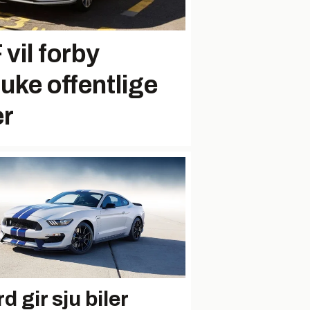
vil forby
ruke offentlige
er
d gir sju biler