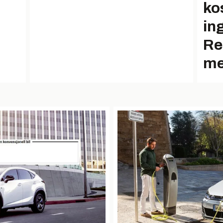
ko
in
Re
me