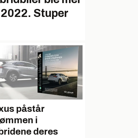
i 2022. Stuper
xus påstår
rømmen i
bridene deres