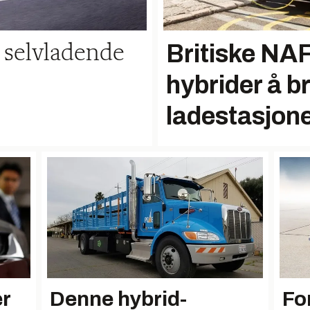
Britiske NAF 
n selvladende
hybrider å b
ladestasjon
er
Denne hybrid-
For