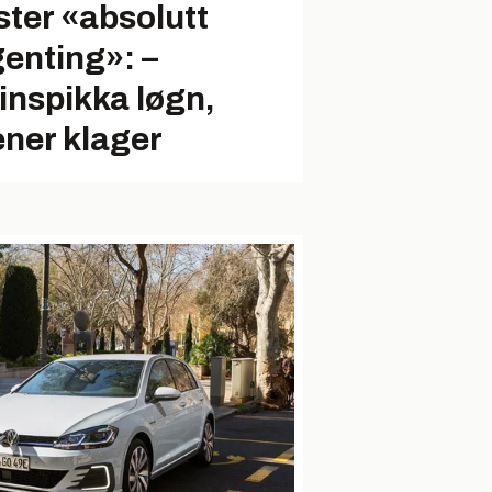
ster «absolutt
genting»: –
inspikka løgn,
ner klager