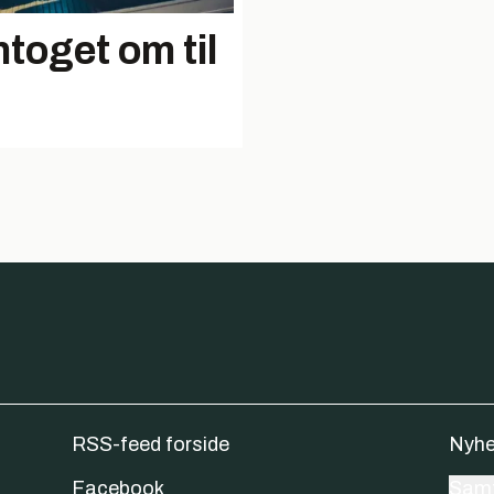
toget om til
RSS-feed forside
Nyhe
Facebook
Samt