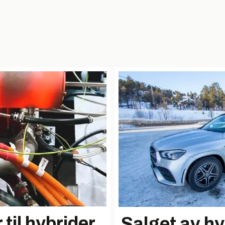
 til hybrider
Salget av hy