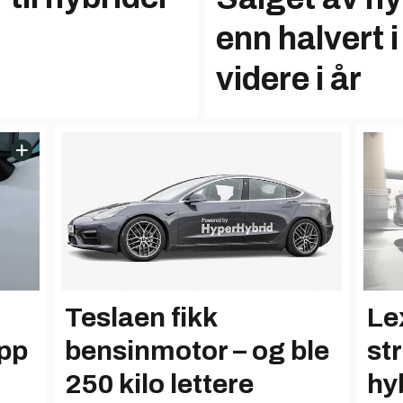
enn halvert 
videre i år
Teslaen fikk
Le
ipp
bensinmotor – og ble
st
250 kilo lettere
hy