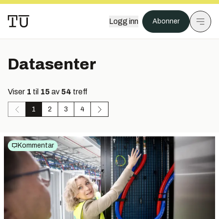
Logg inn
Abonner
Datasenter
Viser
1
til
15
av
54
treff
1
2
3
4
Kommentar