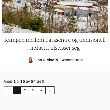
Kampen mellom datasentre og tradisjonell
industri tilspisser seg
Ellen S. Viseth
-
Kommentator
Viser
1
til
15
av
54
treff
1
2
3
4