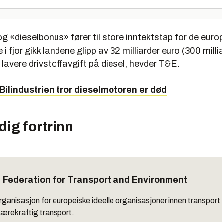
og «dieselbonus» fører til store inntektstap for de euro
i fjor gikk landene glipp av 32 milliarder euro (300 milli
lavere drivstoffavgift på diesel, hevder T&E.
Bilindustrien tror dieselmotoren er død
dig fortrinn
 Federation for Transport and Environment
ganisasjon for europeiske ideelle organisasjoner innen transport 
bærekraftig transport.