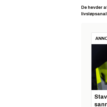
De hevder at 
livsløpsanal
ANN
Stav
sann