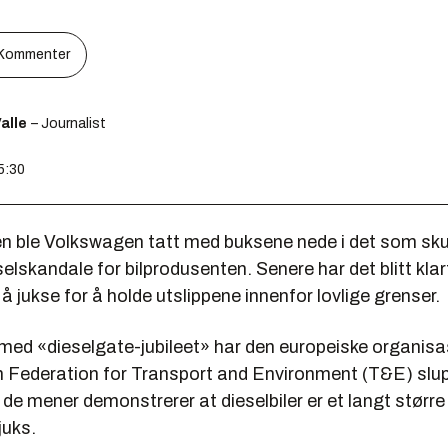
Kommenter
alle
– Journalist
5:30
en ble Volkswagen tatt med buksene nede i det som skul
eselskandale for bilprodusenten. Senere har det blitt kla
å jukse for å holde utslippene innenfor lovlige grenser.
e med «dieselgate-jubileet» har den europeiske organis
 Federation for Transport and Environment (T&E) slu
e mener demonstrerer at dieselbiler er et langt størr
juks.