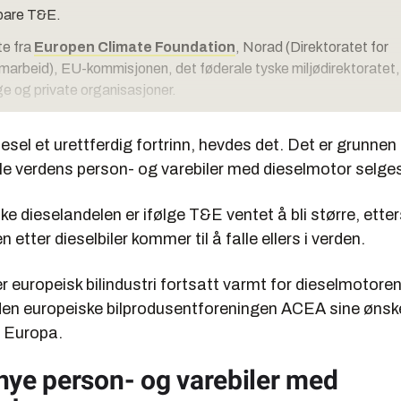
 bare T&E.
te fra
Europen Climate Foundation
, Norad (Direktoratet for
amarbeid), EU-kommisjonen, det føderale tyske miljødirektoratet,
ge og private organisasjoner.
iesel et urettferdig fortrinn, hevdes det. Det er grunnen 
le verdens person- og varebiler med dieselmotor selges
e dieselandelen er ifølge T&E ventet å bli større, ett
 etter dieselbiler kommer til å falle ellers i verden.
r europeisk bilindustri fortsatt varmt for dieselmotoren.
den europeiske bilprodusentforeningen ACEA sine ønsker
i Europa.