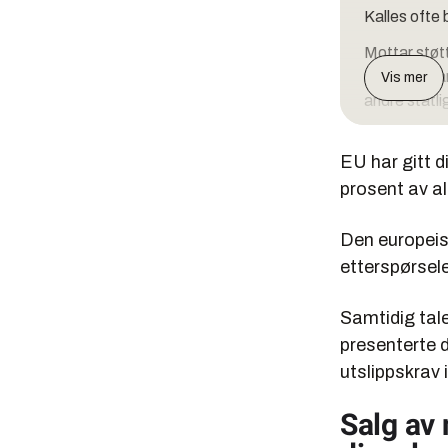
Kalles ofte
Mottar støt
utviklingss
Vis mer
andre statli
EU har gitt d
prosent av al
Den europeisk
etterspørselen
Samtidig tale
presenterte 
utslippskrav 