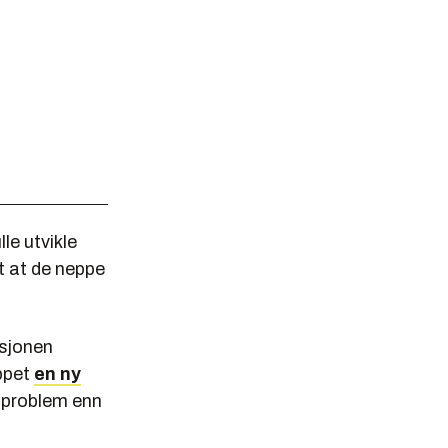
le utvikle
rt at de neppe
asjonen
ppet
en ny
e problem enn