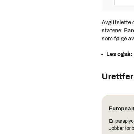
Avgiftslette 
statene. Bare 
som følge av 
Les også:
Urettfer
European
En paraplyor
Jobber for 