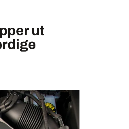
ipper ut
erdige