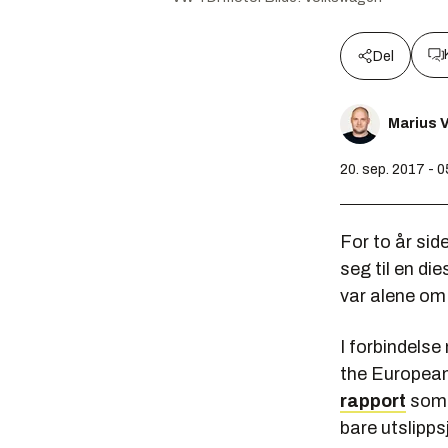
Del
Marius V
20. sep. 2017 - 0
For to år sid
seg til en di
var alene om 
I forbindels
the European
rapport
som d
bare utslipps