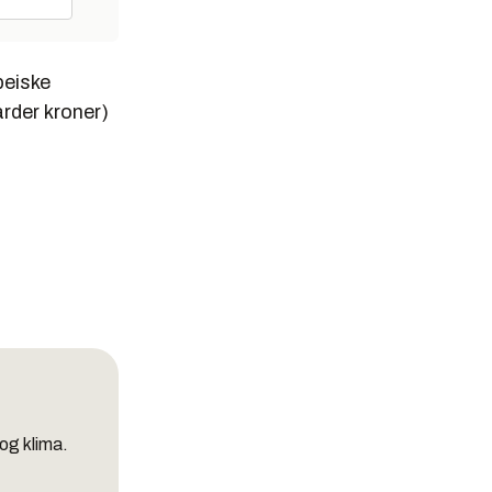
peiske
arder kroner)
og klima.