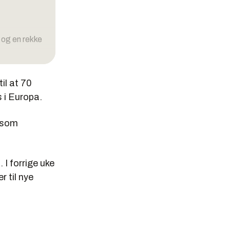
 og en rekke
til at 70
 i Europa.
ersom
 I forrige uke
 til nye