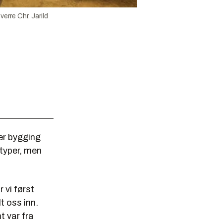
verre Chr. Jarild
er bygging
ftyper, men
 vi først
t oss inn.
t var fra