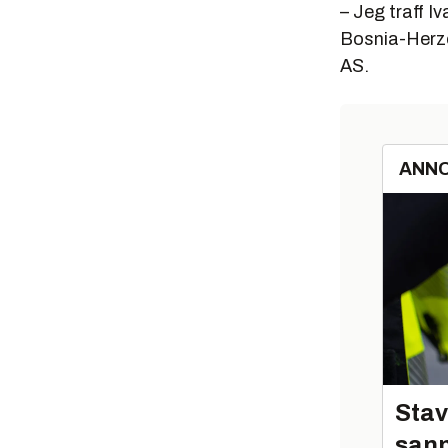
– Jeg traff Iv
Bosnia-Herze
AS.
ANN
Stav
sann