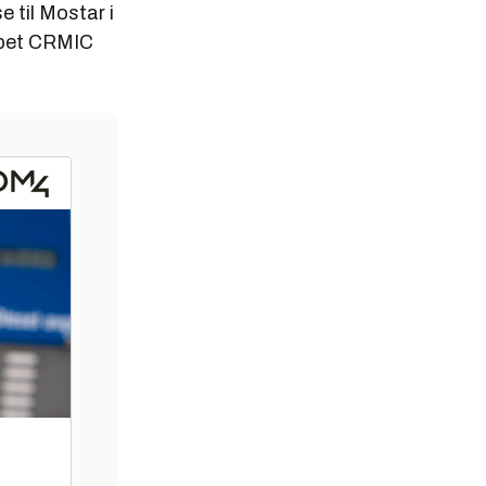
e til Mostar i
kapet CRMIC