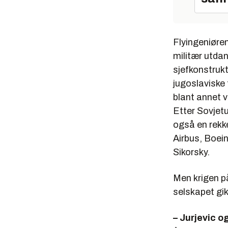
Flyingeniøre
militær utdan
sjefkonstrukt
jugoslaviske
blant annet 
Etter Sovjet
også en rekk
Airbus, Boei
Sikorsky.
Men krigen på
selskapet gik
– Jurjevic o