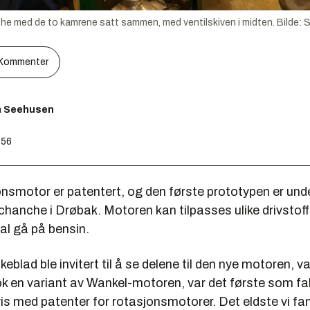
e med de to kamrene satt sammen, med ventilskiven i midten.
Bilde:
S
Kommenter
m Seehusen
:56
onsmotor er patentert, og den første prototypen er und
chanche i Drøbak. Motoren kan tilpasses ulike drivstof
al gå på bensin.
eblad ble invitert til å se delene til den nye motoren, var
k en variant av Wankel-motoren, var det første som fal
is med patenter for rotasjonsmotorer. Det eldste vi fan