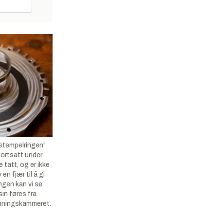
"stempelringen"
 fortsatt under
 tatt, og er ikke
en fjær til å gi
ngen kan vi se
sin føres fra
enningskammeret.