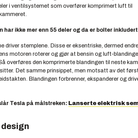
ler i ventilsystemet som overfører komprimert luft til
skammeret.
 har ikke mer enn 55 deler og da er bolter inkludert
e driver stemplene. Disse er eksentriske, dermed endre
s motoren roterer og gjør at bensin og luft-blandingen
Så overføres den komprimerte blandingen til neste ka
sitter. Det samme prinsippet, men motsatt av det før
beidstakten. Blandingen forbrenner, ekspanderer og dri
lår Tesla på målstreken:
Lanserte elektrisk sem
 design