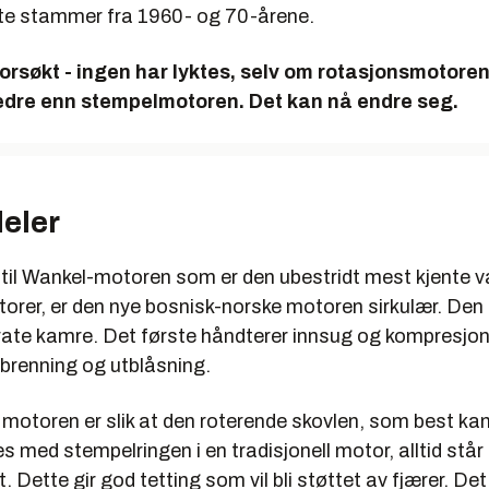
ste stammer fra 1960- og 70-årene.
rsøkt - ingen har lyktes, selv om rotasjonsmotoren 
edre enn stempelmotoren. Det kan nå endre seg.
deler
 til Wankel-motoren som er den ubestridt mest kjente v
orer, er den nye bosnisk-norske motoren sirkulær. Den
ate kamre. Det første håndterer innsug og kompresjon
rbrenning og utblåsning.
 motoren er slik at den roterende skovlen, som best ka
med stempelringen i en tradisjonell motor, alltid står
 Dette gir god tetting som vil bli støttet av fjærer. Det