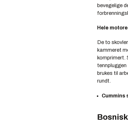
bevegelige de
forbrenning
Hele motoren
De to skovlen
kammeret men
komprimert. 
tennpluggen 
brukes til ar
rundt.
Cummins s
Bosnisk