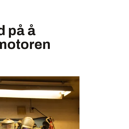
d på å
smotoren