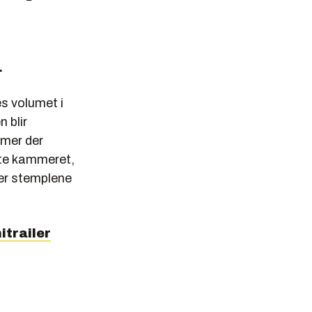
.
s volumet i
 blir
mmer der
ste kammeret,
ver stemplene
itrailer