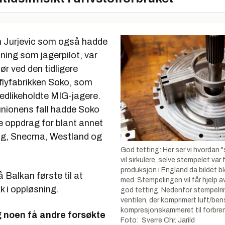
n Jurjevic som også hadde
ning som jagerpilot, var
ør ved den tidligere
 flyfabrikken Soko, som
vedlikeholdte MIG-jagere.
unionens fall hadde Soko
e oppdrag for blant annet
ng, Snecma, Westland og
God tetting: Her ser vi hvordan 
vil sirkulere, selve stempelet var
produksjon i England da bildet ble
 Balkan første til at
med. Stempelingen vil får hjelp av 
k i oppløsning.
god tetting. Nedenfor stempelri
ventilen, der komprimert luft/ben
kompresjonskammeret til forbr
g noen få andre forsøkte
Foto: Sverre Chr. Jarild