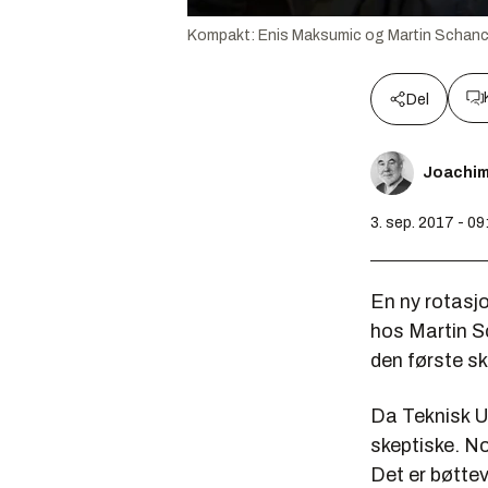
Kompakt: Enis Maksumic og Martin Schanch
Del
Joachi
3. sep. 2017 - 09
En ny rotasj
hos Martin S
den første sk
Da Teknisk Uk
skeptiske. No
Det er bøttev