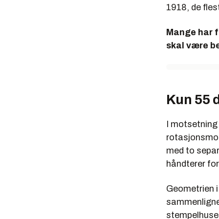
1918, de fle
Mange har fo
skal være b
Kun 55 
I motsetning
rotasjonsmot
med to separ
håndterer fo
Geometrien i
sammenlignes 
stempelhuset.