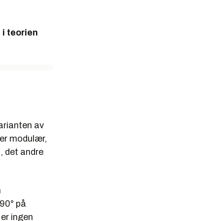
i teorien
arianten av
 er modulær,
, det andre
n
 90° på
 er ingen