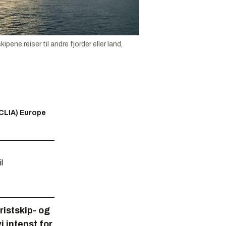
ene reiser til andre fjorder eller land,
(CLIA) Europe
l
uristskip- og
i intenst for