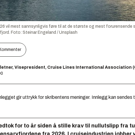
26 vil mest sannsynligvis føre til at de største og mest forurensende skip
fjord.
Foto:
Steinar Engeland / Unsplash
Kommenter
letner, Visepresident, Cruise Lines International Association 
00
legget gir uttrykk for skribentens meninger. Innlegg kan sendes ti
dtok for to år siden å stille krav til nullutslipp fra t
densarvfjordene fra 2026. I cruiseindustrien jobber v