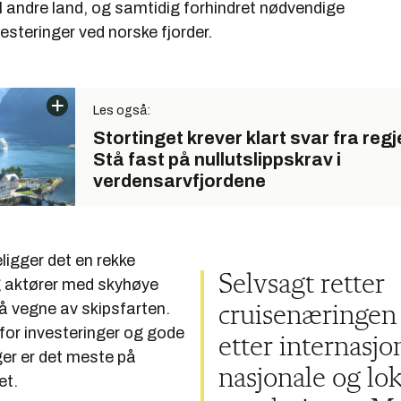
 til andre land, og samtidig forhindret nødvendige
steringer ved norske fjorder.
Les også:
Stortinget krever klart svar fra reg
Stå fast på nullutslippskrav i
verdensarvfjordene
eligger det en rekke
Selvsagt retter
g aktører med skyhøye
å vegne av skipsfarten.
cruisenæringen
 for investeringer og gode
etter internasjo
ger er det meste på
nasjonale og lo
et.