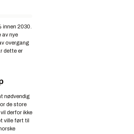
% innen 2030.
e av nye
 av overgang
r dette er
p
mt nødvendig
for de store
il derfor ikke
ville ført til
 norske