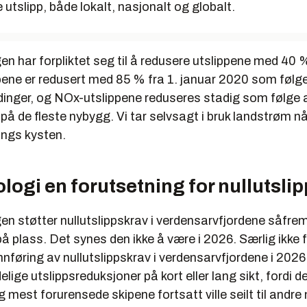
 utslipp, både lokalt, nasjonalt og globalt.
n har forpliktet seg til å redusere utslippene med 40 
pene er redusert med 85 % fra 1. januar 2020 som følg
ndinger, og NOx-utslippene reduseres stadig som følge
 på de fleste nybygg. Vi tar selvsagt i bruk landstrøm nå
langs kysten.
logi en forutsetning for nullutslip
en støtter nullutslippskrav i verdensarvfjordene såfre
på plass. Det synes den ikke å være i 2026. Særlig ikke 
nnføring av nullutslippskrav i verdensarvfjordene i 2026 v
lige utslippsreduksjoner på kort eller lang sikt, fordi det 
g mest forurensede skipene fortsatt ville seilt til andre