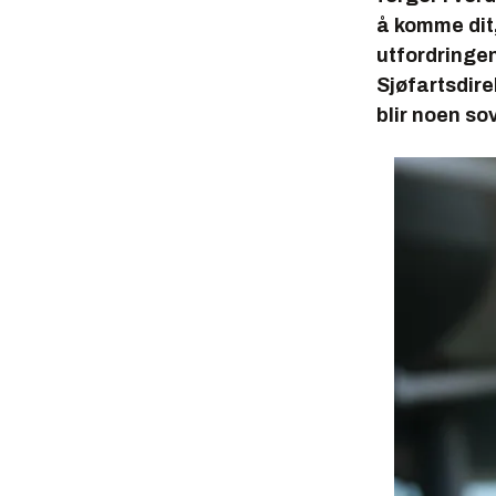
å komme dit,
utfordringen.
Sjøfartsdire
blir noen so