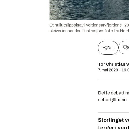
Et nullutslippskrav i verdensarvfjordene i 20
skriver innsender. Illustrasjonsfoto fra Nord
Del
Tor Christian S
7. mai 2020 - 16:
Dette debattinn
debatt@tu.no.
Stortinget ve
ferger i ver