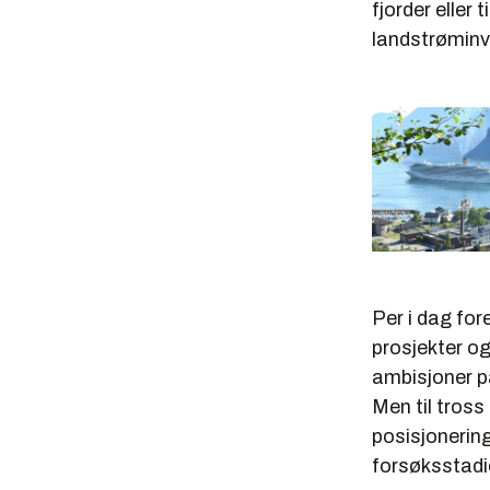
fjorder eller
landstrøminve
Per i dag for
prosjekter o
ambisjoner p
Men til tross
posisjonerin
forsøksstadi