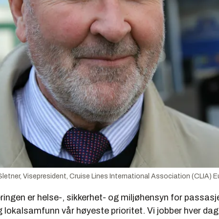
Sletner, Visepresident, Cruise Lines International Association (CLIA) 
ingen er helse-, sikkerhet- og miljøhensyn for passasje
lokalsamfunn vår høyeste prioritet. Vi jobber hver da