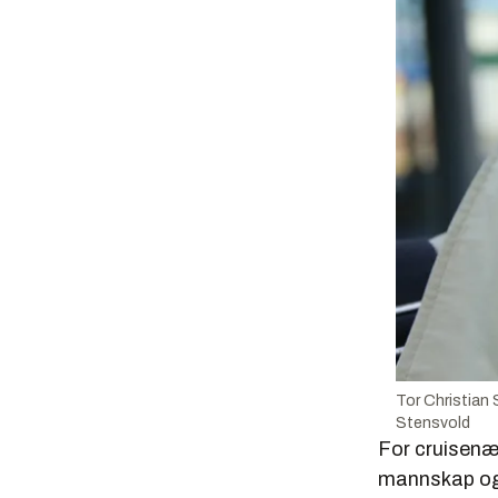
Tor Christian 
Stensvold
For cruisenær
mannskap og 