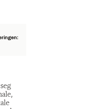
jeringen:
 seg
nale,
kale