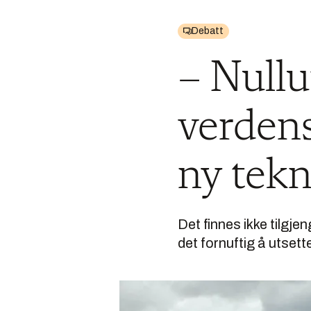
Debatt
– Nullu
verdens
ny tekn
Det finnes ikke tilgje
det fornuftig å utsett