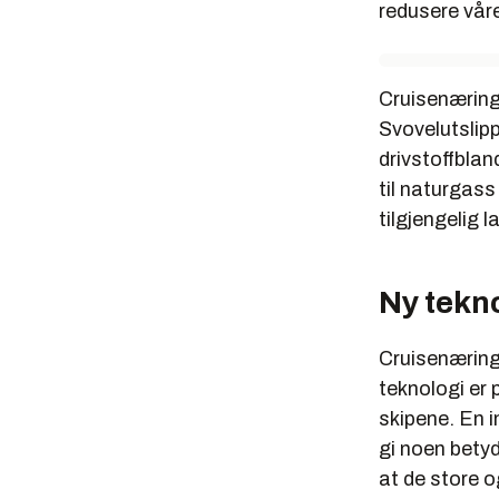
redusere våre
Cruisenæringe
Svovelutslip
drivstoffbla
til naturgass
tilgjengelig 
Ny tekno
Cruisenæring
teknologi er 
skipene. En i
gi noen betyde
at de store o