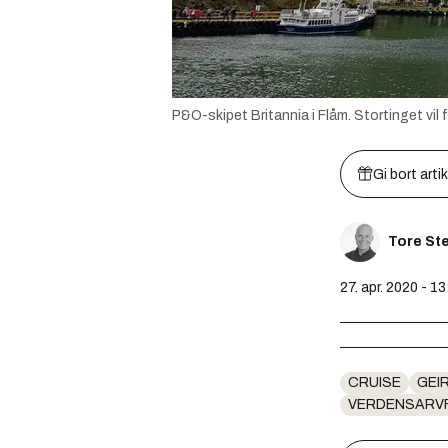
P&O-skipet Britannia i Flåm. Stortinget vil 
Gi bort arti
Tore St
27. apr. 2020 - 13
CRUISE
GEI
VERDENSARV