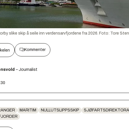
forby slike skip å seile inn verdensarvfjordene fra 2026.
Foto:
Tore Sten
Kommenter
kkelen
ensvold
– Journalist
:30
RANGER
MARITIM
NULLUTSLIPPSSKIP
SJØFARTSDIREKTOR
FJORDER