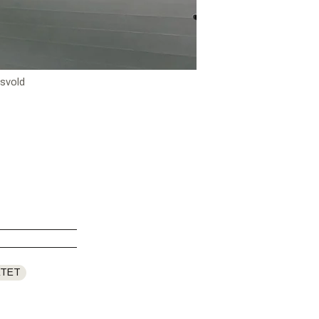
svold
ATET