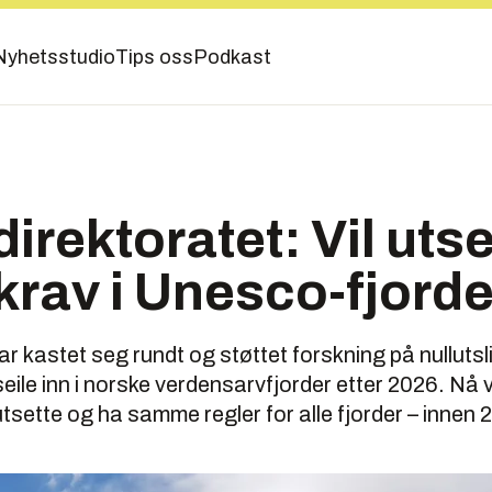
Nyhetsstudio
Tips oss
Podkast
irektoratet: Vil utse
krav i Unesco-fjorde
ar kastet seg rundt og støttet forskning på nulluts
 seile inn i norske verdensarvfjorder etter 2026. Nå v
utsette og ha samme regler for alle fjorder – innen 