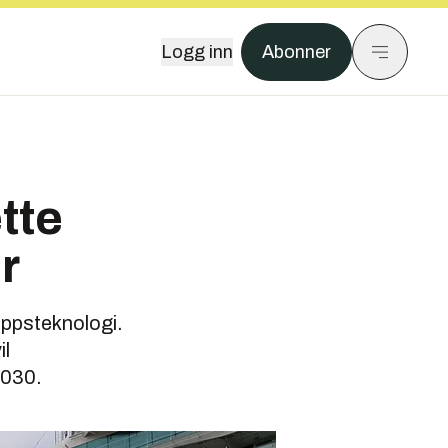
Logg inn
Abonner
tte
r
lippsteknologi.
il
2030.