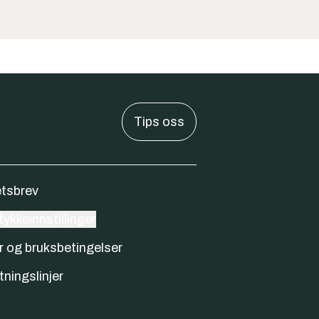
Tips oss
tsbrev
ykkeinnstillinger
r og bruksbetingelser
tningslinjer