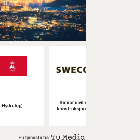
Senior sivilingeniør
Hydrolog
Pros
konstruksjonsteknikk
En tjeneste fra