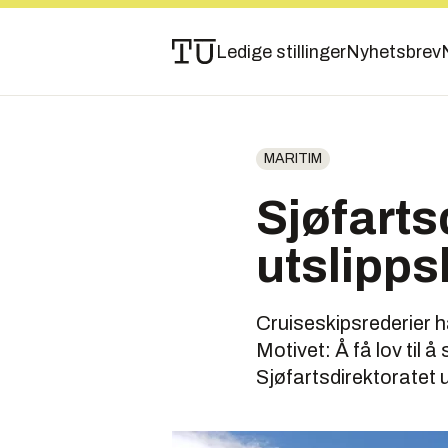
Ledige stillinger
Nyhetsbrev
MARITIM
Sjøfartsd
utslipps
Cruiseskipsrederier h
Motivet: Å få lov til å
Sjøfartsdirektoratet 