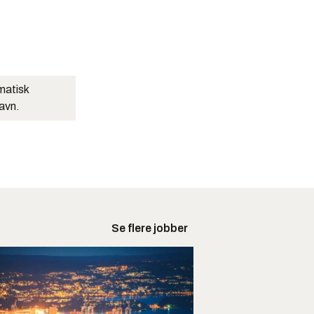
matisk
navn.
Se flere jobber