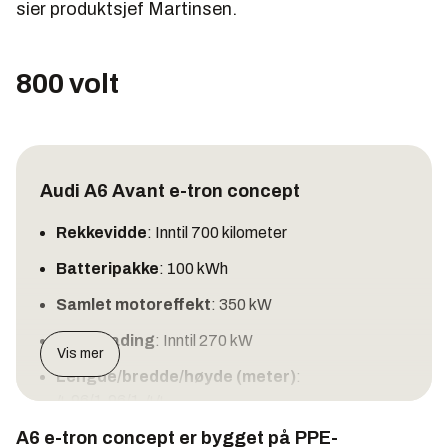
sier produktsjef Martinsen.
800 volt
Audi A6 Avant e-tron concept
Rekkevidde
: Inntil 700 kilometer
Batteripakke
: 100 kWh
Samlet motoreffekt
: 350 kW
Hurtiglading
: Inntil 270 kW
Vis mer
Lengde/bredde/høyde (meter)
:
4,96/1,96/1,44
A6 e-tron concept er bygget på PPE-
Pris
: Ukjent