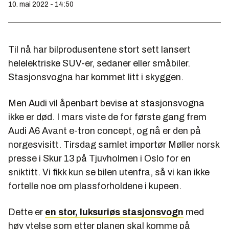
10. mai 2022 - 14:50
Til nå har bilprodusentene stort sett lansert
helelektriske SUV-er, sedaner eller småbiler.
Stasjonsvogna har kommet litt i skyggen.
Men Audi vil åpenbart bevise at stasjonsvogna
ikke er død. I mars viste de for første gang frem
Audi A6 Avant e-tron concept, og nå er den på
norgesvisitt. Tirsdag samlet importør Møller norsk
presse i Skur 13 på Tjuvholmen i Oslo for en
sniktitt. Vi fikk kun se bilen utenfra, så vi kan ikke
fortelle noe om plassforholdene i kupeen.
Dette er
en stor, luksuriøs stasjonsvogn
med
høy ytelse som etter planen skal komme på