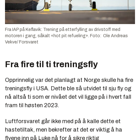
Fra IAP på Keflavik: Trening på etterfylling av drivstoff med
motoren i gang, såkalt «hot pit refueling». Foto: Ole Andreas
Vekve/ Forsvaret
Fra fire til ti treningsfly
Opprinnelig var det planlagt at Norge skulle ha fire
treningsfly i USA. Dette ble så utvidet til sju fly og
nå altså ti som er nivået det vil ligge på i hvert fall
fram til høsten 2023.
Luftforsvaret går ikke med på å kalle dette et
hastetiltak, men bekrefter at det er viktig å ha
flyene inn på Luke nå for å sikre riktig