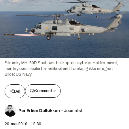
Sikorsky MH-60R Seahawk-helikopter skyter et Hellfire-missil,
men kryssermissiler har helikopteret foreløpig ikke integrert.
Bilde:
US Navy
Kommenter
Del
Per Erlien Dalløkken
– Journalist
20. mai 2019 - 12:30