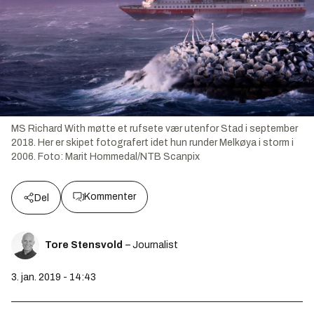
MS Richard With møtte et rufsete vær utenfor Stad i september
2018. Her er skipet fotografert idet hun runder Melkøya i storm i
2006.
Foto:
Marit Hommedal/NTB Scanpix
Kommenter
Del
Tore Stensvold
– Journalist
3. jan. 2019 - 14:43