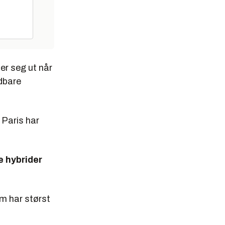
ler seg ut når
adbare
. Paris har
e hybrider
m har størst