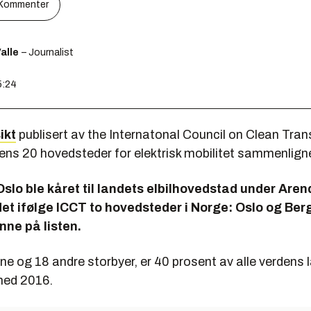
Kommenter
alle
– Journalist
5:24
ikt
publisert av the Internatonal Council on Clean Tran
dens 20 hovedsteder for elektrisk mobilitet sammenlign
slo ble kåret til landets elbilhovedstad under Aren
det ifølge ICCT to hovedsteder i Norge: Oslo og Be
inne på listen.
ene og 18 andre storbyer, er 40 prosent av alle verdens l
 med 2016.