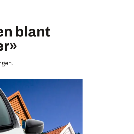
en blant
er»
ergen.