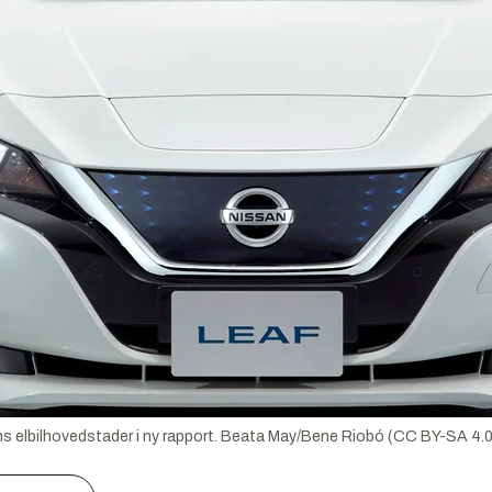
 elbilhovedstader i ny rapport.
Beata May/Bene Riobó (CC BY-SA 4.0