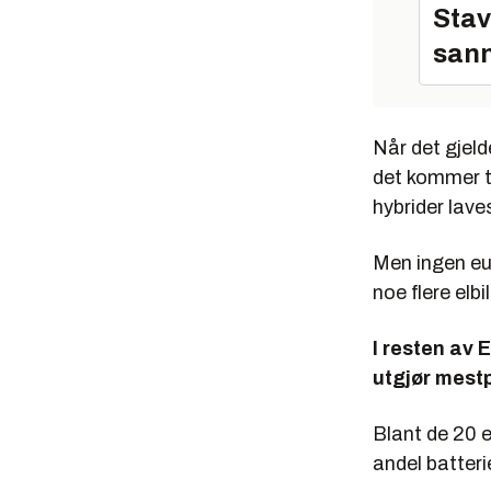
Stav
sann
Når det gjeld
det kommer ti
hybrider laves
Men ingen eur
noe flere elb
I resten av 
utgjør mestp
Blant de 20 
andel batterie