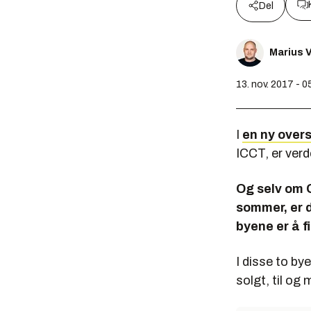
Del
Marius V
13. nov. 2017 - 0
I
en ny overs
ICCT, er ver
Og selv om O
sommer, er 
byene er å f
I disse to by
solgt, til og