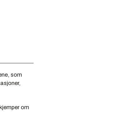
pene, som
kasjoner,
g kjemper om