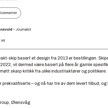
Kommenter
ensvold
– Journalist
2:46
akt-skip basert et design fra 2013 er bestillingen. Ski
i 2022, vil dermed være basert på flere år gamle spesifi
øtt skarp kritikk fra ulike industriaktører og politikere.
r prekvalifiserte – og nå har tre av dem levert tilbud, o
roup, Ølensvåg