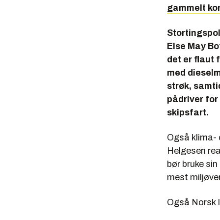
gammelt ko
Stortingspol
Else May Bo
det er flaut 
med dieselmo
strøk, samti
pådriver for
skipsfart.
Også klima- 
Helgesen rea
bør bruke sin
mest miljøve
Også Norsk In