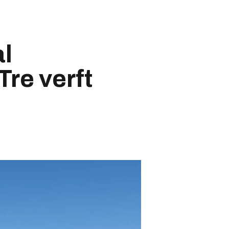
al
re verft