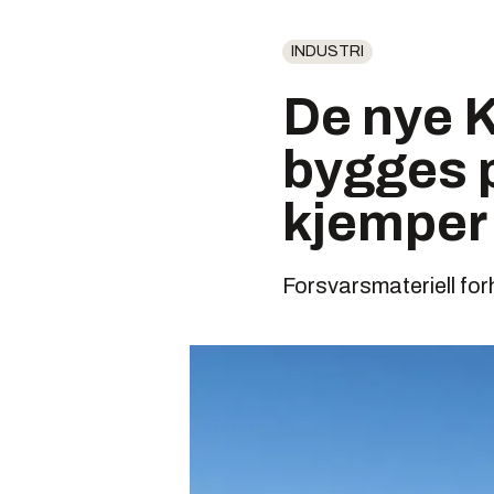
INDUSTRI
De nye K
bygges p
kjemper
Forsvarsmateriell forh