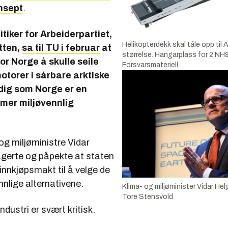
nsept
.
itiker for Arbeiderpartiet,
Helikopterdekk skal tåle opp til
tten,
sa til TU i februar
at
størrelse. Hangarplass for 2 NH9
for Norge å skulle seile
Forsvarsmateriell
torer i sårbare arktiske
dig som Norge er en
 mer miljøvennlig
og miljøministre Vidar
gerte og påpekte at staten
 innkjøpsmakt til å velge de
nnlige alternativene.
Klima- og miljøminister Vidar He
Tore Stensvold
dustri er svært kritisk.