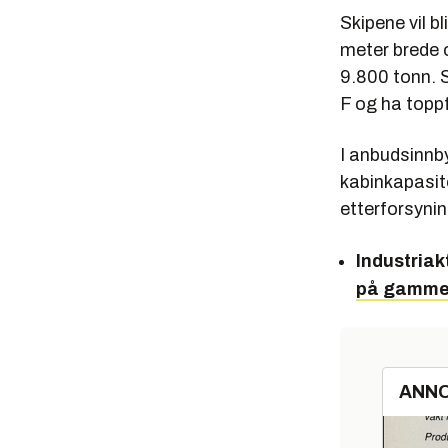
Skipene vil b
meter brede 
9.800 tonn. 
F og ha topp
I anbudsinnby
kabinkapasite
etterforsynin
Industriak
på gammel
ANN