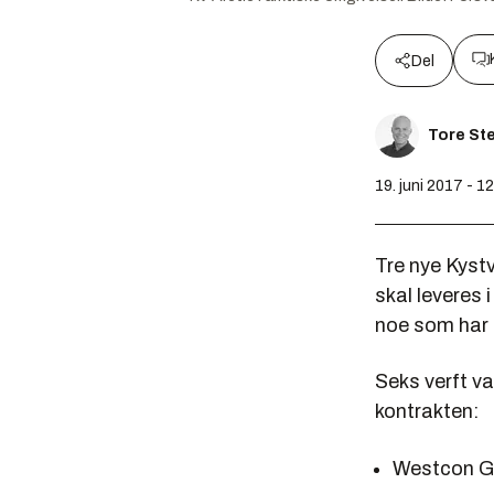
Del
Tore St
19. juni 2017 - 1
Tre nye Kystv
skal leveres 
noe som har m
Seks verft va
kontrakten:
Westcon G