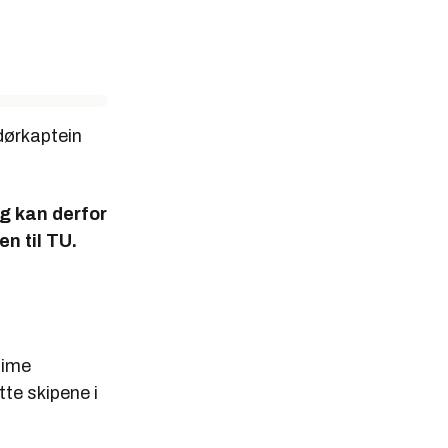
dørkaptein
og kan derfor
n til TU.
time
tte skipene i