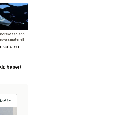
 norske farvann,
orsvarsmateriell
 uker uten
kip basert