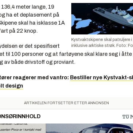
li 136,4 meter lange, 19
og ha et deplasement på
Skipene skal ha isklasse 1A
fart på 22 knop.
Kystvaktskipene skal patruljere i
delsen er det spesifisert
inklusive arktiske strøk. Foto: F
t til 100 personer og at fartøyene skal klare seg i åtte
g av både drivstoff og proviant.
tører reagerer med vantro:
Bestiller nye Kystvakt-s
t design
ARTIKKELEN FORTSETTER ETTER ANNONSEN
ONSØRINNHOLD