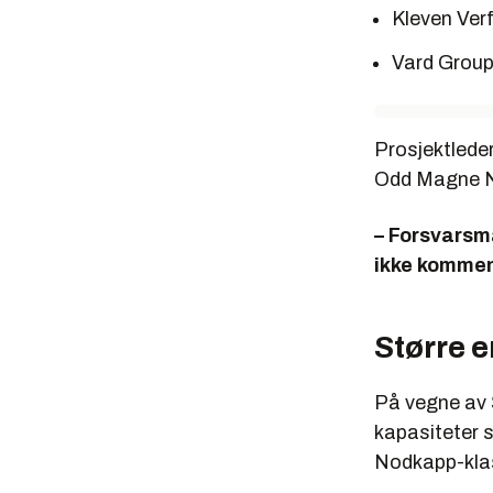
Kleven Verf
Vard Group
Prosjektlede
Odd Magne Nil
– Forsvarsma
ikke kommen
Større 
På vegne av 
kapasiteter s
Nodkapp-kla