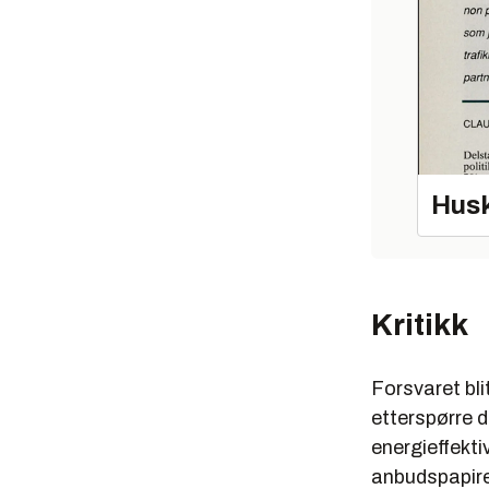
Husk
Kritikk
Forsvaret blit
etterspørre 
energieffekti
anbudspapir