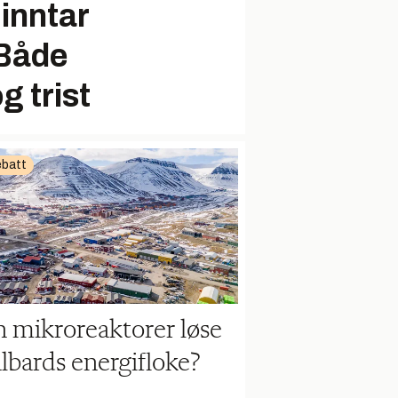
 inntar
 Både
 trist
batt
 mikroreaktorer løse
lbards energifloke?