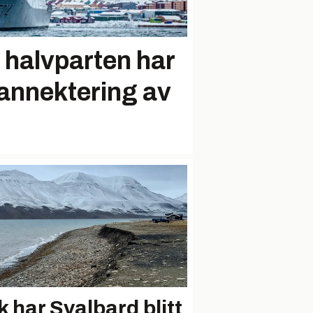
 halvparten har
r annektering av
k har Svalbard blitt