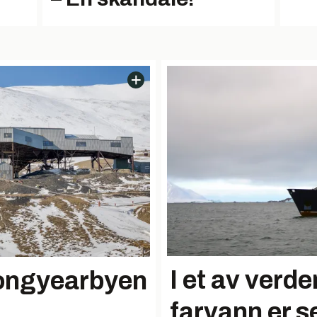
I et av verde
Longyearbyen
farvann er se