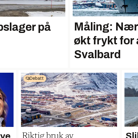
Måling: Nær
pslager på
økt frykt fo
Svalbard
Debatt
Sli
nye
Riktig bruk av