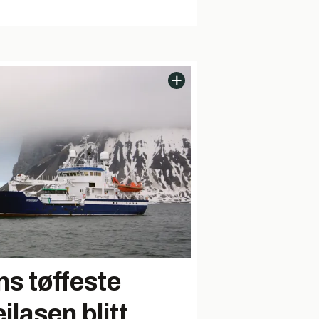
ns tøffeste
ilasen blitt