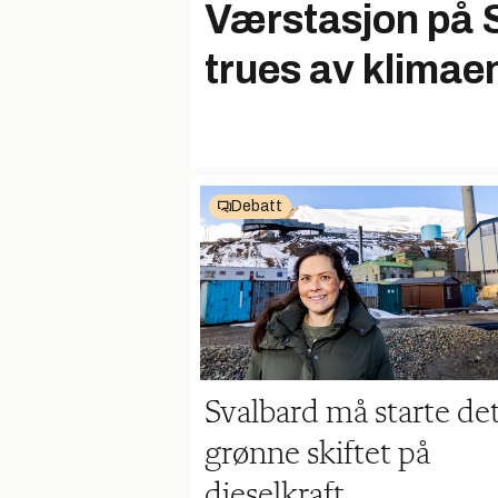
Værstasjon på 
trues av klimae
Debatt
Svalbard må starte de
grønne skiftet på
dieselkraft