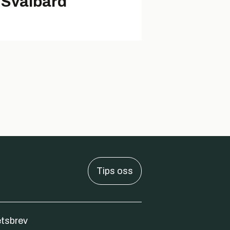
 Svalbard
Tips oss
tsbrev