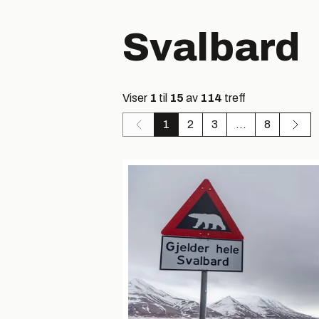
Svalbard
Viser
1
til
15
av
114
treff
1
2
3
...
8