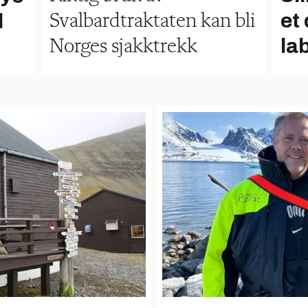
et 
d
Svalbardtraktaten kan bli
la
Norges sjakktrekk