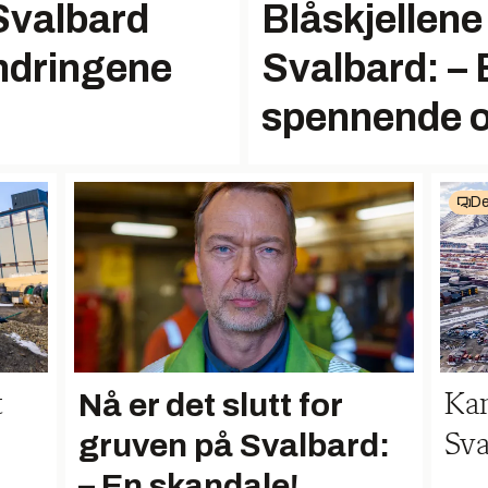
Blåskjellene
Svalbard
Svalbard: –
ndringene
spennende og
De
Nå er det slutt for
Kan
t
gruven på Svalbard:
Sva
– En skandale!