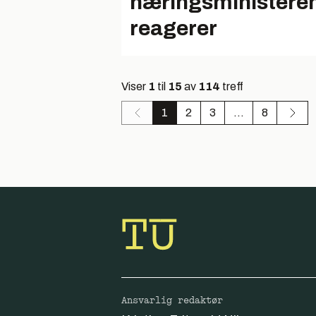
næringsministere
reagerer
Viser
1
til
15
av
114
treff
1
2
3
...
8
Ansvarlig redaktør