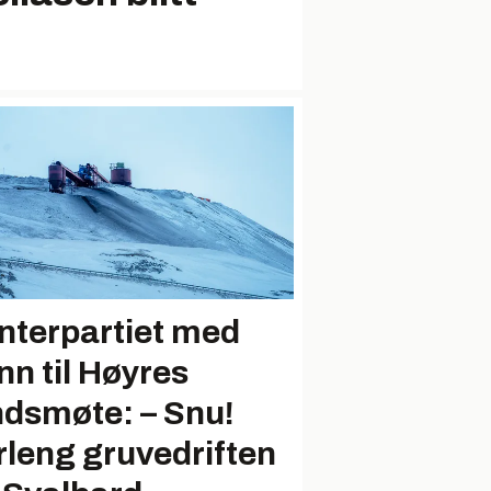
nterpartiet med
nn til Høyres
ndsmøte: – Snu!
rleng gruvedriften