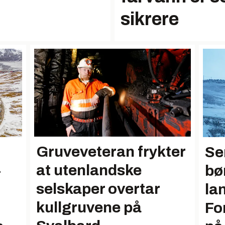
sikrere
Gruveveteran frykter
Se
at utenlandske
-
bø
selskaper overtar
la
kullgruvene på
Fo