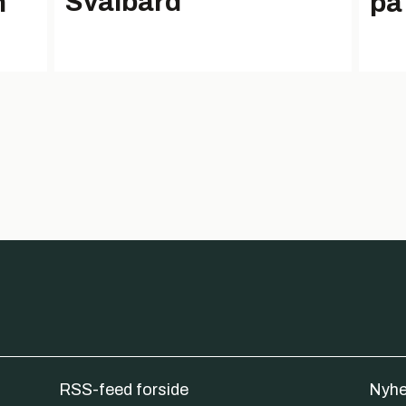
Svalbard
n
på
RSS-feed forside
Nyhe