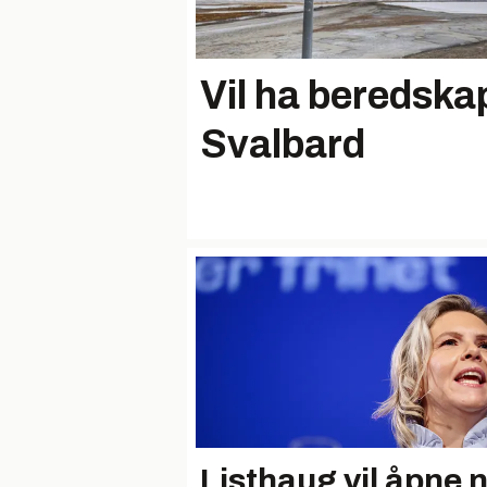
Vil ha beredska
Svalbard
Listhaug vil åpne 