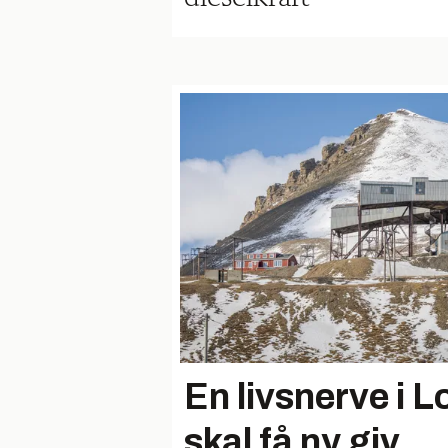
En livsnerve i 
skal få ny giv