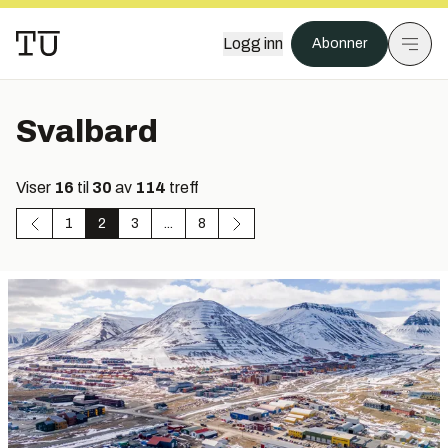
Logg inn
Abonner
Svalbard
Viser
16
til
30
av
114
treff
1
2
3
...
8