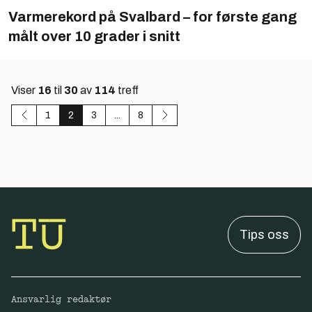
Varmerekord på Svalbard – for første gang
målt over 10 grader i snitt
Viser
16
til
30
av
114
treff
1
2
3
...
8
Tips oss
Ansvarlig redaktør