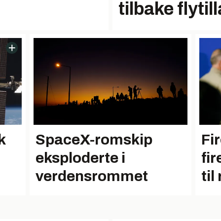
tilbake flytil
k
SpaceX-romskip
Fi
eksploderte i
fir
verdensrommet
ti