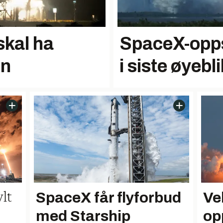
SpaceX-opps
skal ha
i siste øyebl
en
Ve
SpaceX får flyforbud
lt
op
med Starship