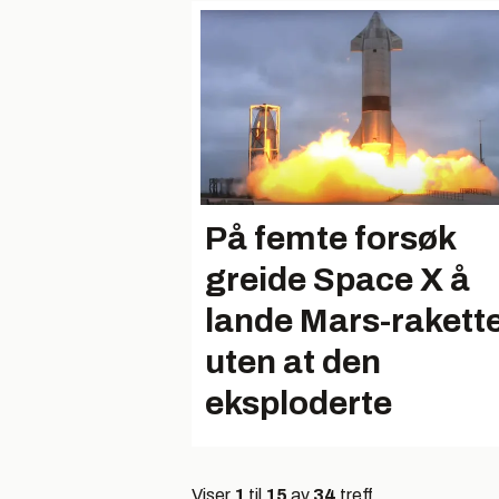
På femte forsøk
greide Space X å
lande Mars-rakett
uten at den
eksploderte
Viser
1
til
15
av
34
treff