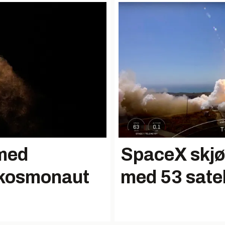
med
SpaceX skjøt
 kosmonaut
med 53 satel