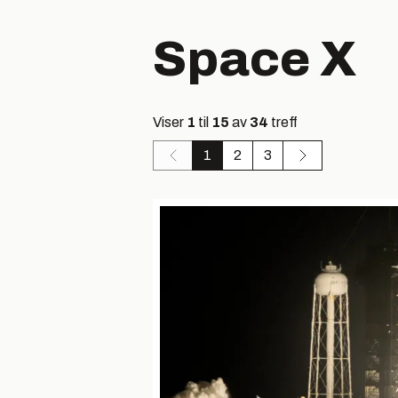
Space X
Viser
1
til
15
av
34
treff
1
2
3