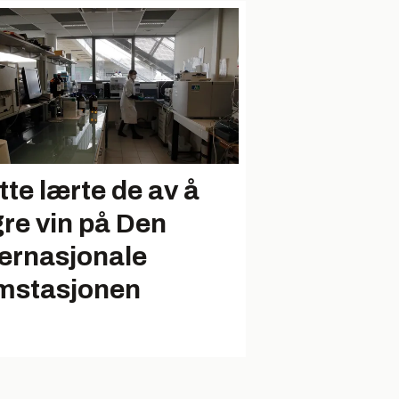
tte lærte de av å
gre vin på Den
ternasjonale
mstasjonen