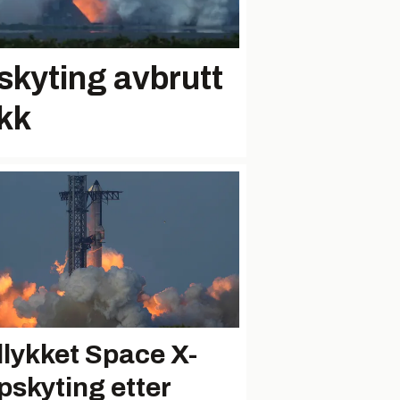
kyting avbrutt
ikk
llykket Space X-
pskyting etter