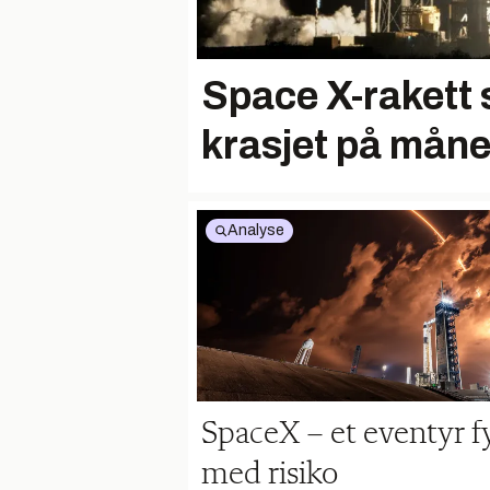
Space X-rakett 
krasjet på mån
Analyse
SpaceX – et eventyr fy
med risiko