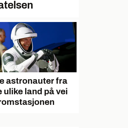
latelsen
re astronauter fra
e ulike land på vei
l romstasjonen