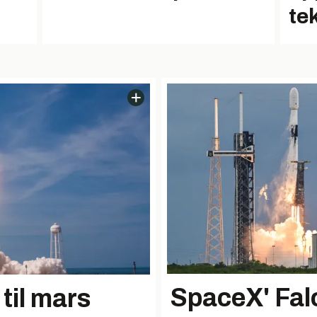
te
SpaceX' Falc
til mars