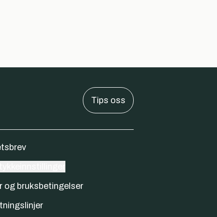
Tips oss
tsbrev
ykkeinnstillinger
r og bruksbetingelser
tningslinjer