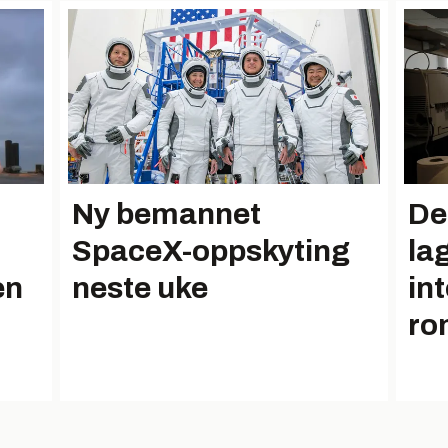
Ny bemannet
De
SpaceX-oppskyting
la
en
neste uke
in
ro