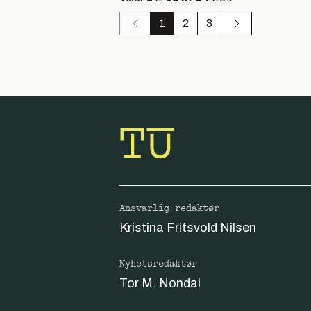
1
2
3
Ansvarlig redaktør
Kristina Fritsvold Nilsen
Nyhetsredaktør
Tor M. Nondal