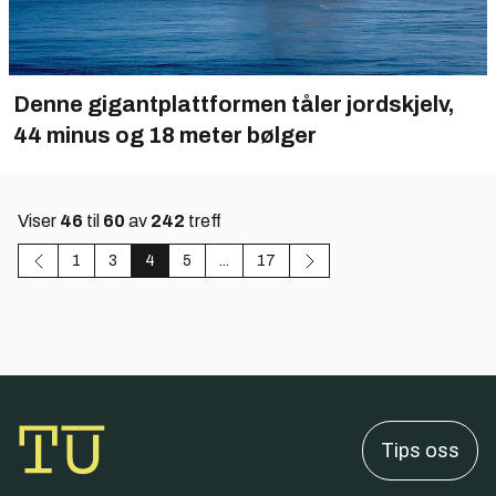
Denne gigantplattformen tåler jordskjelv,
44 minus og 18 meter bølger
Viser
46
til
60
av
242
treff
1
3
4
5
...
17
Tips oss