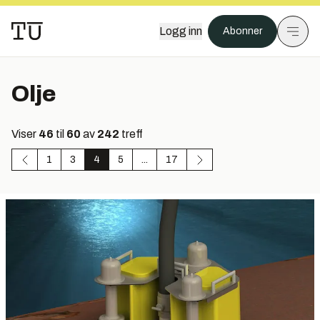
Logg inn
Abonner
Olje
Viser
46
til
60
av
242
treff
1
3
4
5
...
17