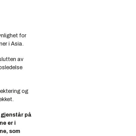
nlighet for
er i Asia.
slutten av
psledelse
jektering og
ekket.
 gjenstår på
e er i
ene, som