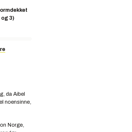
tformdekket
 og 3)
dre
g, da Aibel
el noensinne,
sjon Norge,