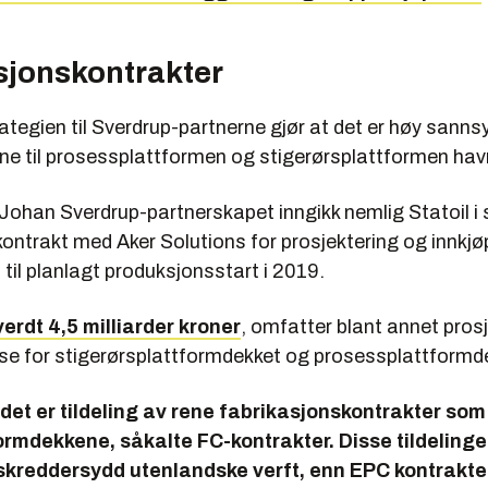
sjonskontrakter
tegien til Sverdrup-partnerne gjør at det er høy sannsy
ne til prosessplattformen og stigerørsplattformen havn
Johan Sverdrup-partnerskapet inngikk nemlig Statoil i 
ontrakt med Aker Solutions for prosjektering og innkjø
il planlagt produksjonsstart i 2019.
verdt 4,5 milliarder kroner
, omfatter blant annet pros
lse for stigerørsplattformdekket og prosessplattformd
 det er tildeling av rene fabrikasjonskontrakter som
ormdekkene, såkalte FC-kontrakter. Disse tildelingen
 skreddersydd utenlandske verft, enn EPC kontrakt