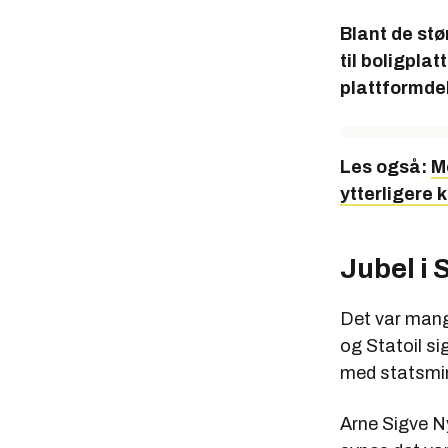
Blant de st
til boligpla
plattformdek
Les også:
M
ytterligere k
Jubel i
Det var mange
og Statoil si
med statsmin
Arne Sigve Ny