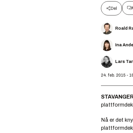
Del
Roald R
Ina And
Lars Ta
24. feb. 2015 - 1
STAVANGER
plattformdek
Nå er det kny
plattformdek