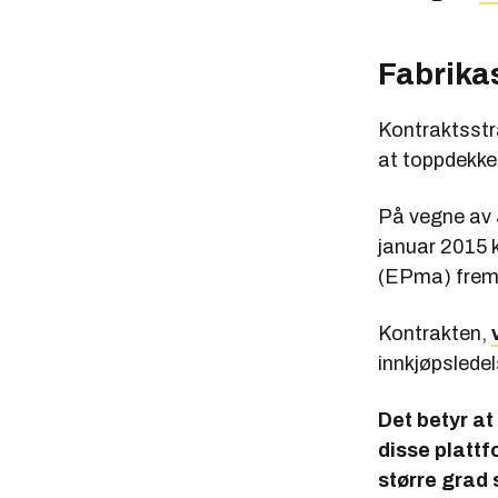
Fabrika
Kontraktsstra
at toppdekke
På vegne av 
januar 2015 k
(EPma) frem t
Kontrakten,
innkjøpslede
Det betyr at
disse plattf
større grad