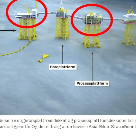
delse for stigerørsplattformdekket og prosessplattformdekket er tidlig
e som gjenstår. Og det er trolig at de havner i Asia.
Bilde:
Statoil/mon