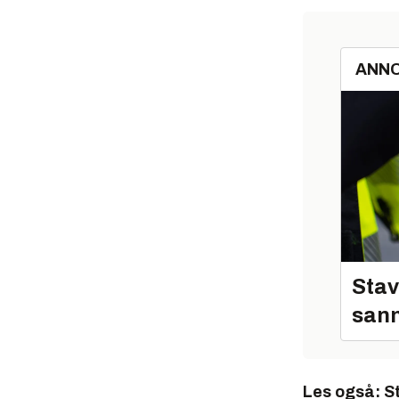
ANN
Stav
sann
Les også:
S