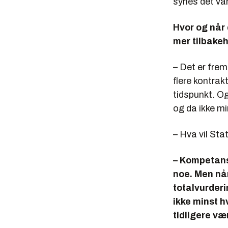
synes det var 
Hvor og når 
mer tilbake
– Det er fre
flere kontrak
tidspunkt. O
og da ikke mi
– Hva vil Sta
– Kompetanse
noe. Men når
totalvurderi
ikke minst h
tidligere væ