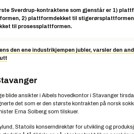
ørste Sverdrup-kontraktene som gjenstår er 1) plat
ttformen, 2) plattformdekket til stigerørsplattformen
ket til prosessplattformen.
ens den ene industrikjempen jubler, varsler den an
utt
 Stavanger
 blide ansikter i Aibels hovedkontor i Stavanger tirsda
gnerte det som er den største kontrakten på norsk sokk
ister Erna Solberg som tilskuer.
lund, Statoils konserndirektør for utvikling og produk