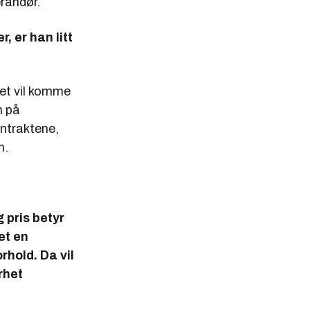
erandør.
 er han litt
det vil komme
n på
ontraktene,
n.
g pris betyr
et en
rhold. Da vil
rhet