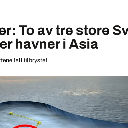
er: To av tre store S
er havner i Asia
ene tett til brystet.