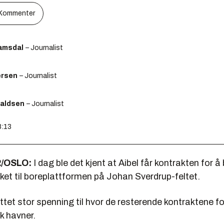
Kommenter
amsdal
– Journalist
ersen
– Journalist
raldsen
– Journalist
8:13
/OSLO:
I dag ble det kjent at Aibel får kontrakten for 
ket til boreplattformen på Johan Sverdrup-feltet.
ttet stor spenning til hvor de resterende kontraktene fo
k havner.