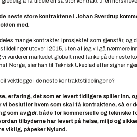
gledelig å få tildele en så stor kontrakt til en norsk lev
de neste store kontraktene i Johan Sverdrup kommer,
holden med.
mdeles mange kontrakter i prosjektet som gjenstår, og 
tstildelinger utover i 2015, uten at jeg vil gå nærmere in
g vi vurderer markedet globalt med tanke på de neste k
nst Norge, sier han til Teknisk Ukeblad etter signeringe
toil vektlegge i de neste kontraktstildelingene?
, erfaring, det som er levert tidligere spiller inn, o
 vi beslutter hvem som skal få kontraktene, så er d
ng som avgjør, både for kommersielle og tekniske fo
vordan tilbyderne har levert på helse, miljø og sikke
re viktig, påpeker Nylund.