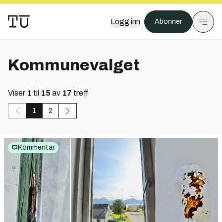
Logg inn
Abonner
Kommunevalget
Viser
1
til
15
av
17
treff
1
2
Kommentar