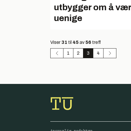
utbygger om å væ
uenige
Viser
31
til
45
av
56
treff
1
2
3
4
Ansvarlig redaktør