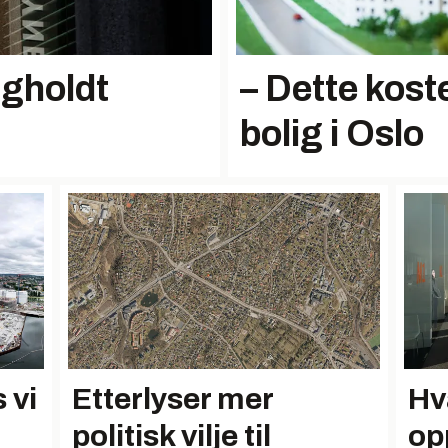
gholdt
– Dette kost
bolig i Oslo
 vi
Etterlyser mer
Hv
politisk vilje til
op