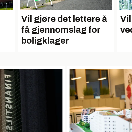
Vil gjøre det lettere å
Vi
få gjennomslag for
ve
boligklager