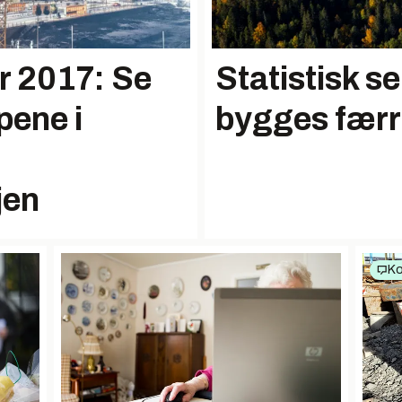
or 2017: Se
Statistisk s
pene i
bygges færr
jen
K