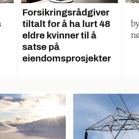
Forsikringsrådgiver
s
tiltalt for å ha lurt 48
by
eldre kvinner til å
nø
satse på
eiendomsprosjekter