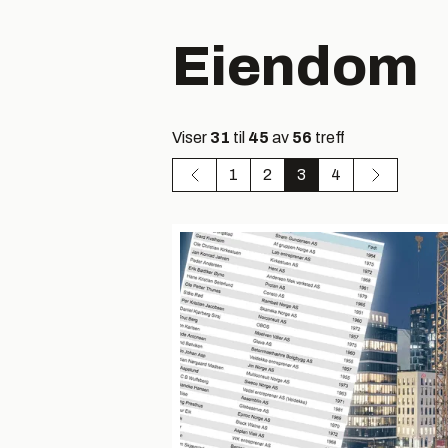
Eiendom
Viser
31
til
45
av
56
treff
1
2
3
4