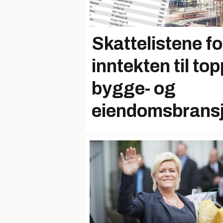
Skattelistene f
inntekten til top
bygge- og
eiendomsbrans