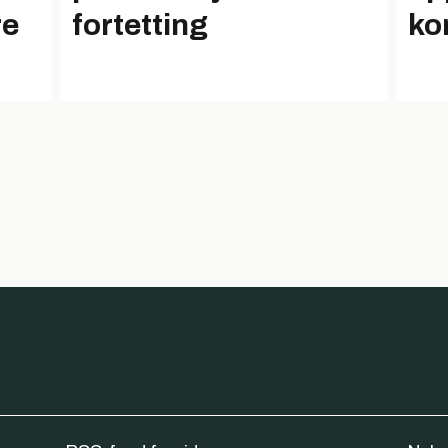
re
fortetting
ko