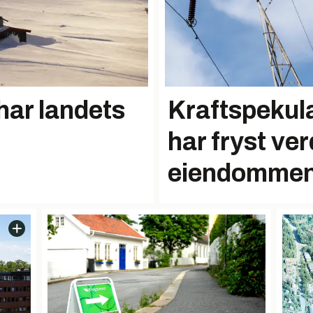
 har landets
Kraftspekul
har fryst ver
eiendommen