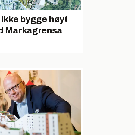
l ikke bygge høyt
d Markagrensa