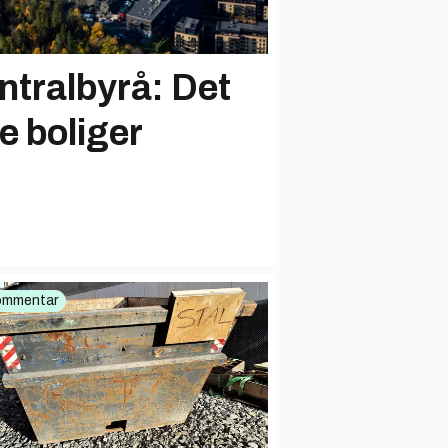
entralbyrå: Det
e boliger
ommentar