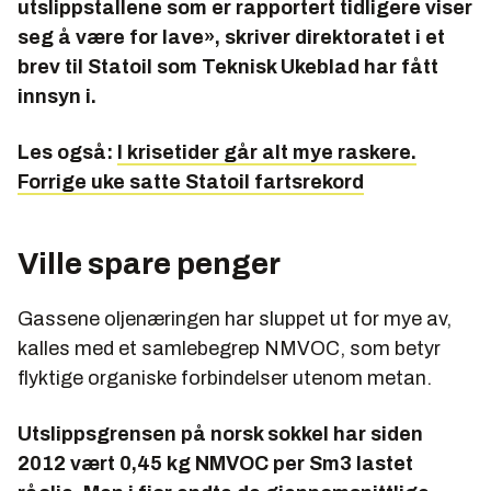
utslippstallene som er rapportert tidligere viser
I tillegg omdannes VOC-gassene gradvis til CO og
seg å være for lave», skriver direktoratet i et
videre til CO2. De vil dessuten også endre kjemien
brev til Statoil som Teknisk Ukeblad har fått
i atmosfæren slik at andre drivhusgasser får en
innsyn i.
lengre oppholdstid og dermed større klimaeffekt.
Utslipp fra olje- og gassutvinning vil i tillegg til VOC
Les også:
I krisetider går alt mye raskere.
inneholde metan som er en svært potent
Forrige uke satte Statoil fartsrekord
drivhusgass.
Kilder: Miljødirektoratet, Miljøstus.no, Nilu
Ville spare penger
GØTEBORGPROTOKOLLEN
Gassene oljenæringen har sluppet ut for mye av,
Omhandler svoveldioksid (SO2), nitrogenoksider
kalles med et samlebegrep NMVOC, som betyr
(NOx), ammoniakk (NH3) og flyktige organiske
flyktige organiske forbindelser utenom metan.
forbindelser (NMVOC). Utslipp av disse gassene
bidrar til sur nedbør, overgjødsling og bakkenært
Utslippsgrensen på norsk sokkel har siden
ozon.
2012 vært 0,45 kg NMVOC per Sm3 lastet
Protokollen ble undertegnet i 1999, trådte i kraft i