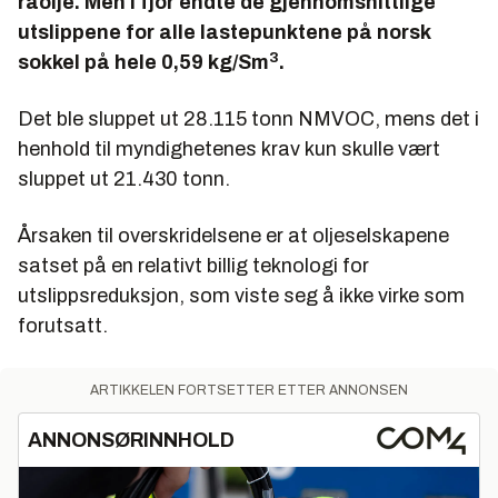
råolje. Men i fjor endte de gjennomsnittlige
2005 og er ratifisert av de fleste europeiske land,
utslippene for alle lastepunktene på norsk
samt USA.
3
sokkel på hele 0,59 kg/Sm
.
Protokollen satte opprinnelig begrensninger for
utslipp av gassene fra 2010. Men i 2012 vedtok
Det ble sluppet ut 28.115 tonn NMVOC, mens det i
partene nye forpliktelser fram mot 2020.
henhold til myndighetenes krav kun skulle vært
Kilde:
Miljøstatus.no
sluppet ut 21.430 tonn.
Årsaken til overskridelsene er at oljeselskapene
satset på en relativt billig teknologi for
utslippsreduksjon, som viste seg å ikke virke som
forutsatt.
ARTIKKELEN FORTSETTER ETTER ANNONSEN
ANNONSØRINNHOLD