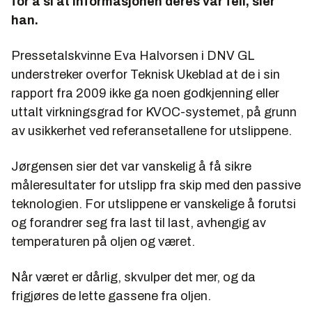
for å si at informasjonen deres var feil, sier
han.
Pressetalskvinne Eva Halvorsen i DNV GL
understreker overfor Teknisk Ukeblad at de i sin
rapport fra 2009 ikke ga noen godkjenning eller
uttalt virkningsgrad for KVOC-systemet, på grunn
av usikkerhet ved referansetallene for utslippene.
Jørgensen sier det var vanskelig å få sikre
måleresultater for utslipp fra skip med den passive
teknologien. For utslippene er vanskelige å forutsi
og forandrer seg fra last til last, avhengig av
temperaturen på oljen og været.
Når været er dårlig, skvulper det mer, og da
frigjøres de lette gassene fra oljen.