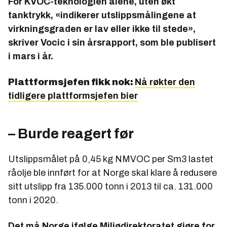
For KVOC-teknologien alene, uten økt
tanktrykk, «indikerer utslippsmålingene at
virkningsgraden er lav eller ikke til stede»,
skriver Vocic i sin årsrapport, som ble publisert
i mars i år.
Plattformsjefen fikk nok:
Nå røkter den
tidligere plattformsjefen bier
– Burde reagert før
Utslippsmålet på 0,45 kg NMVOC per Sm3 lastet
råolje ble innført for at Norge skal klare å redusere
sitt utslipp fra 135.000 tonn i 2013 til ca. 131.000
tonn i 2020.
Det må Norge ifølge Miljødirektoratet gjøre for