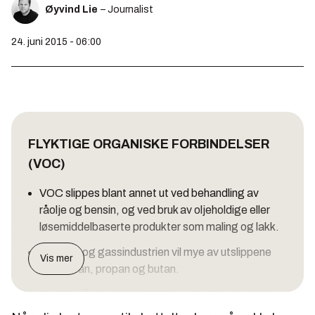
Øyvind Lie
– Journalist
24. juni 2015 - 06:00
FLYKTIGE ORGANISKE FORBINDELSER
(VOC)
VOC slippes blant annet ut ved behandling av
råolje og bensin, og ved bruk av oljeholdige eller
løsemiddelbaserte produkter som maling og lakk.
Fra olje- og gassindustrien vil mye av utslippene
Vis mer
være etan, propan og butan.
Norge må i henhold til Gøteborgprotokollen holde
utslippene av NMVOC (NM betyr «bortsett fra