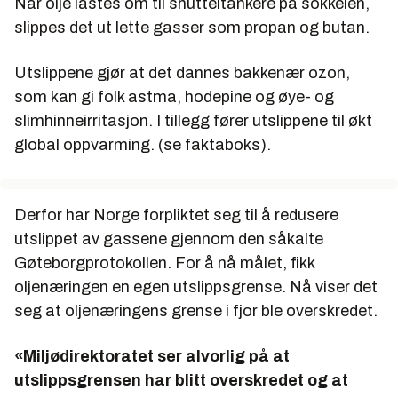
Når olje lastes om til shutteltankere på sokkelen,
metan») under 131.000 tonn i 2020.
slippes det ut lette gasser som propan og butan.
Utslipp av VOC danner bakkenært ozon. Ozon
dannes når nitrogenoksider (NOx) og flyktige
Utslippene gjør at det dannes bakkenær ozon,
organiske forbindelser (VOC) reagerer med
som kan gi folk astma, hodepine og øye- og
hverandre under påvirkning av sollys.
slimhinneirritasjon. I tillegg fører utslippene til økt
global oppvarming. (se faktaboks).
Høye konsentrasjoner av ozon kan gi
helsevirkninger som nedsatt lungefunksjon,
bronkitt og astma, hodepine og øye- og
slimhinneirritasjon.
Derfor har Norge forpliktet seg til å redusere
utslippet av gassene gjennom den såkalte
Ozon reduserer også plantenes fotosyntese og
Gøteborgprotokollen. For å nå målet, fikk
vekst, og aldring og bladfelling framskyndes.
oljenæringen en egen utslippsgrense. Nå viser det
Ozon sammen med nitrogendioksid (NO2) og
seg at oljenæringens grense i fjor ble overskredet.
svoveldioksid (SO2) reduserer også materialers
styrke og holdbarhet.
«Miljødirektoratet ser alvorlig på at
Ozon er også en klimagass som bidrar til økt global
utslippsgrensen har blitt overskredet og at
oppvarming.