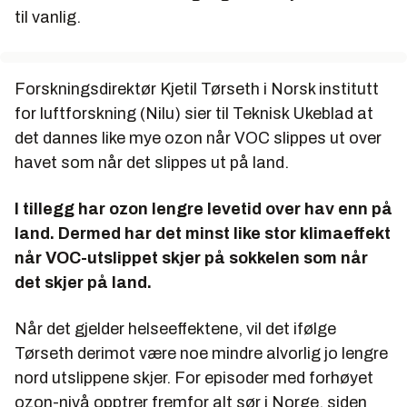
til vanlig.
Forskningsdirektør Kjetil Tørseth i Norsk institutt
for luftforskning (Nilu) sier til Teknisk Ukeblad at
det dannes like mye ozon når VOC slippes ut over
havet som når det slippes ut på land.
I tillegg har ozon lengre levetid over hav enn på
land. Dermed har det minst like stor klimaeffekt
når VOC-utslippet skjer på sokkelen som når
det skjer på land.
Når det gjelder helseeffektene, vil det ifølge
Tørseth derimot være noe mindre alvorlig jo lengre
nord utslippene skjer. For episoder med forhøyet
ozon-nivå opptrer fremfor alt sør i Norge, siden