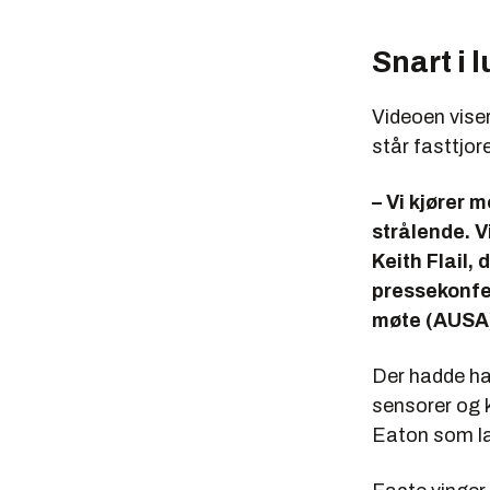
Snart i l
Videoen vise
står fasttjor
– Vi kjører 
strålende. Vi
Keith Flail,
pressekonfe
møte (AUSA)
Der hadde ha
sensorer og 
Eaton som la