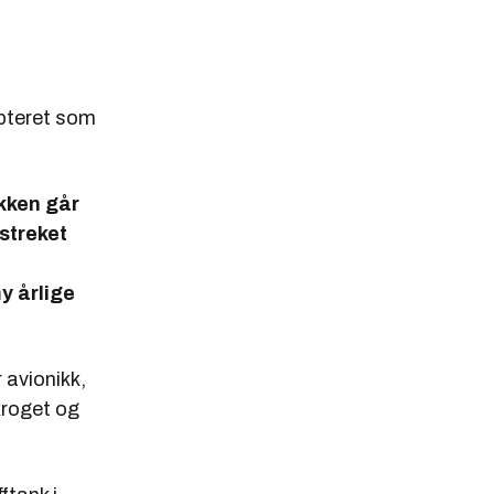
opteret som
akken går
rstreket
y årlige
avionikk,
kroget og