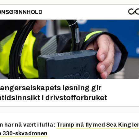
ONSØRINNHOLD
angerselskapets løsning gir
tidsinnsikt i drivstofforbruket
n har nå vært i lufta:
Trump må fly med Sea King le
e 330-skvadronen