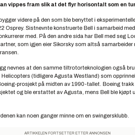
an vippes fram slik at det flyr horisontalt som en t
bygger videre på den som ble benyttet i eksperimentell
22 Osprey. Sistnevnte konstruerte Bell i samarbeid m
konkurrerer med. På den andre sida har Bell med seg L
artner, som igjen eier Sikorsky som altså samarbeider
ransen.
llegg nevnes at den samme tiltrotorteknologien også br
 Helicopters (tidligere Agusta Westland) som opprinnel
Boeing-prosjekt på midten av 1990-tallet. Boeing trak
sjektet og ble erstattet av Agusta, mens Bell ble kjøpt u
rdenen kan noen ganger minne om en swingersklubb.
ARTIKKELEN FORTSETTER ETTER ANNONSEN