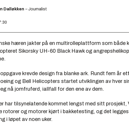
en Dalløkken
– Journalist
7:30
ske hæren jakter på en multirolleplattform som både k
ikopteret Sikorsky UH-60 Black Hawk og angrepsheliko
e.
k oppgave krevde design fra blanke ark. Rundt fem år et
oeing og Bell Helicopters startet utviklingen av hver sin
g nå jomfruferd, iallfall for den ene av dem.
er har tilsynelatende kommet lengst med sitt prosjekt, 
e rotorer og motorer kjørt i bakketesting, og det legges o
ng i løpet av noen uker.