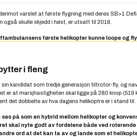
derimot varslet at første flygning med deres SB>1 Defi
 også skulle skjedd i høst, er utsatt til 2018.
ftambulansens første helikopter kunne loope og fly
ytter i fleng
r sin kandidat som tredje generasjon tiltrotor-fly, og nav
t er at marsjhastigheten skal ligge på 280 knop (519 k
nt det dobbelte av hva dagens helikoptre er i stand til.
n ses på som en hybrid mellom helikopter og konvensj
ret skal nyte godt av fordelene både ved roterende
andre ord at det kan ta av og lande som et helikopt