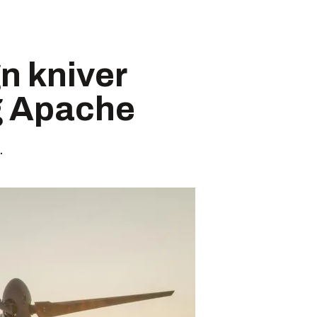
n kniver
g Apache
.