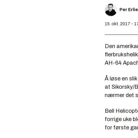
Per Erli
15. okt. 2017 - 1
Den amerikan
flerbrukshel
AH-64 Apach
Å løse en sli
at Sikorsky/B
nærmer det se
Bell Helicopt
forrige uke bl
for første ga