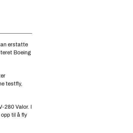
an erstatte
pteret Boeing
ter
e testfly,
V-280 Valor. I
pp til å fly