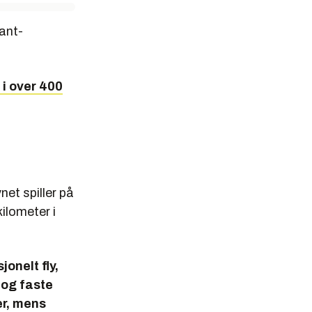
ant-
 i over 400
net spiller på
ilometer i
onelt fly,
 og faste
er, mens