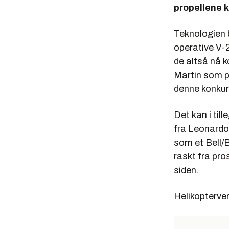
propellene k
Teknologien 
operative V-
de altså nå 
Martin som p
denne konkur
Det kan i ti
fra Leonardo
som et Bell/
raskt fra pro
siden.
Helikopterve