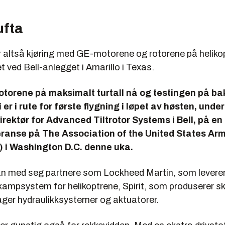
ufta
r altså kjøring med GE-motorene og rotorene på helik
et ved Bell-anlegget i Amarillo i Texas.
motorene på maksimalt turtall nå og testingen på b
 er i rute for første flygning i løpet av høsten, unde
 direktør for Advanced Tiltrotor Systems i Bell, på en
ranse på The Association of the United States Arm
 i Washington D.C. denne uka.
n med seg partnere som Lockheed Martin, som leverer 
kampsystem for helikoptrene, Spirit, som produserer s
ger hydraulikksystemer og aktuatorer.