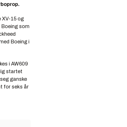
urboprop.
e XV-15 og
ed Boeing som
ockheed
 med Boeing i
ukes i AW609
ig startet
k seg ganske
t for seks år