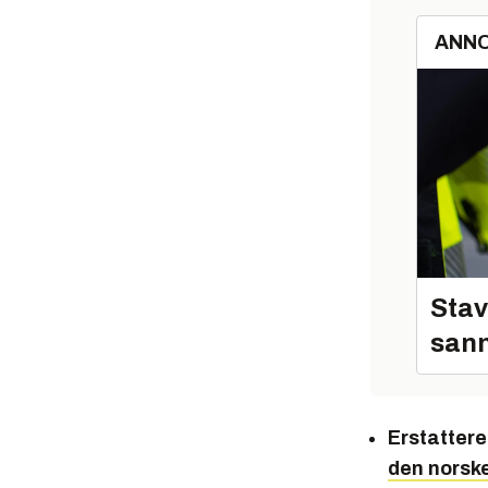
ANN
Stav
sann
Erstattere
den norsk