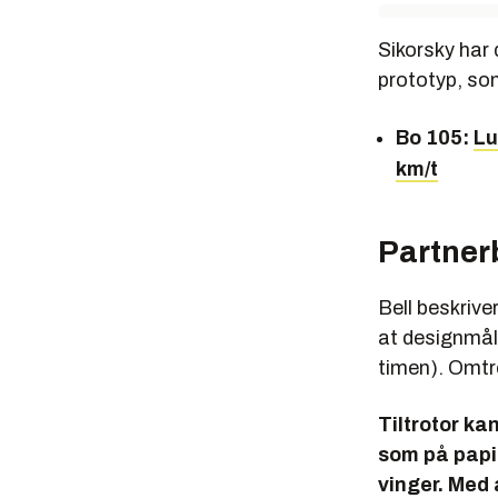
Sikorsky har 
prototyp, som
Bo 105:
Lu
km/t
Partnerb
Bell beskrive
at designmåle
timen). Omtre
Tiltrotor ka
som på papi
vinger. Med 