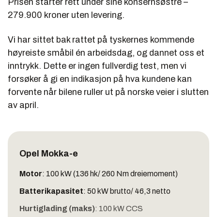
Prisen starter rett under sine konsernsøstre –
279.900 kroner uten levering.
Vi har sittet bak rattet på tyskernes kommende
høyreiste småbil én arbeidsdag, og dannet oss et
inntrykk. Dette er ingen fullverdig test, men vi
forsøker å gi en indikasjon på hva kundene kan
forvente når bilene ruller ut på norske veier i slutten
av april.
Opel Mokka-e
Motor
: 100 kW (136 hk/ 260 Nm dreiemoment)
Batterikapasitet
: 50 kW brutto/ 46,3 netto
Hurtiglading (maks)
: 100 kW CCS