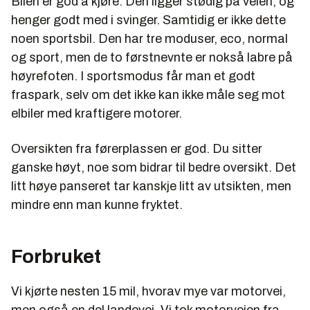
Bilen er god å kjøre. Den ligger stødig på veien, og
henger godt med i svinger. Samtidig er ikke dette
noen sportsbil. Den har tre moduser, eco, normal
og sport, men de to førstnevnte er nokså labre på
høyrefoten. I sportsmodus får man et godt
fraspark, selv om det ikke kan ikke måle seg mot
elbiler med kraftigere motorer.
Oversikten fra førerplassen er god. Du sitter
ganske høyt, noe som bidrar til bedre oversikt. Det
litt høye panseret tar kanskje litt av utsikten, men
mindre enn man kunne fryktet.
Forbruket
Vi kjørte nesten 15 mil, hvorav mye var motorvei,
men også en del landevei. Vi tok motorveien fra