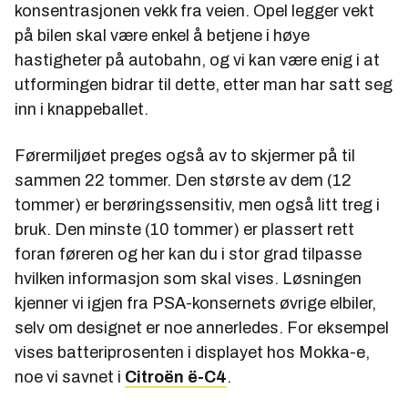
konsentrasjonen vekk fra veien. Opel legger vekt
på bilen skal være enkel å betjene i høye
hastigheter på autobahn, og vi kan være enig i at
utformingen bidrar til dette, etter man har satt seg
inn i knappeballet.
Førermiljøet preges også av to skjermer på til
sammen 22 tommer. Den største av dem (12
tommer) er berøringssensitiv, men også litt treg i
bruk. Den minste (10 tommer) er plassert rett
foran føreren og her kan du i stor grad tilpasse
hvilken informasjon som skal vises. Løsningen
kjenner vi igjen fra PSA-konsernets øvrige elbiler,
selv om designet er noe annerledes. For eksempel
vises batteriprosenten i displayet hos Mokka-e,
noe vi savnet i
Citroën ë-C4
.