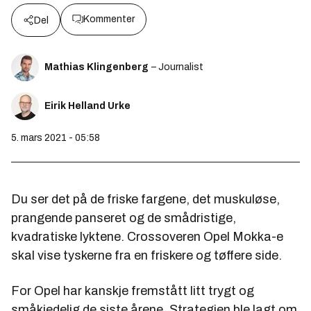
Kommenter
Del
Mathias Klingenberg
– Journalist
Eirik Helland Urke
5. mars 2021 - 05:58
Du ser det på de friske fargene, det muskuløse,
prangende panseret og de smådristige,
kvadratiske lyktene. Crossoveren Opel Mokka-e
skal vise tyskerne fra en friskere og tøffere side.
For Opel har kanskje fremstått litt trygt og
småkjedelig de siste årene. Strategien ble lagt om