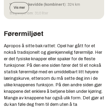
WLTP-rekkevidde (kombinert
): 324 km
Vis mer
Bagasjerom
: 310 liter
Taklast
: Ja
Hengerfeste
: Nei
Førermiljøet
Lengde
: 4,15 m
Apropos å sitte bak rattet: Opel har gått for et
Bredde
: 1,79 m
nokså tradisjonelt og gjenkjennelig førermiljø. Her
Høyde
: 1,53 m
er det fysiske knapper eller spaker for de fleste
funksjoner. På den ene siden fører det til et nokså
Bakkeklaring
: 19,4 cm
statisk førermiljø med en umiddelbart litt høyere
Egenvekt
: 1532 kilo
læringskurve, ettersom du må sette deg inn i de
ulike knappenes funksjon. På den andre siden gjør
knappene det enklere å betjene bilen under kjøring.
Mange av knappene har også ulik form. Det gjør at
du kan føle deg frem til dem uten å ta