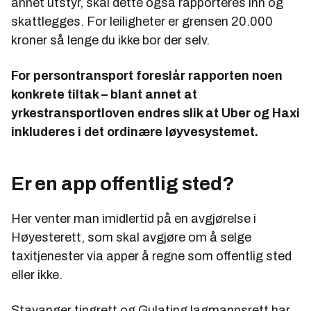
annet utstyr, skal dette også rapporteres inn og
skattlegges. For leiligheter er grensen 20.000
kroner så lenge du ikke bor der selv.
For persontransport foreslår rapporten noen
konkrete tiltak – blant annet at
yrkestransportloven endres slik at Uber og Haxi
inkluderes i det ordinære løyvesystemet.
Er en app offentlig sted?
Her venter man imidlertid på en avgjørelse i
Høyesterett, som skal avgjøre om å selge
taxitjenester via apper å regne som offentlig sted
eller ikke.
Stavanger tingrett og Gulating lagmannsrett har