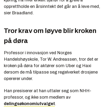
kjøring fra hver enkelt sjåfør for å greie å
opprettholde en årsinntekt det går an å leve med,
sier Braadland.
Tror krav om løyve blir kroken
på døra
Professor i innovasjon ved Norges
Handelshøyskole, Tor W. Andreassen, tror det er
kroken på døra for aktører som Uber og Haxi
dersom de må tilpasse seg regelverket drosjene
opererer under.
Han presiserer at han uttaler seg som NHH-
professor, og ikke som medlem av
delingsøkonomiutvalget
.