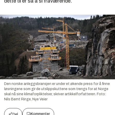
dette til er så å si fraværende.
Den norske anleggsbransjen er under et økende press for å finne
løsningene som gir de utslippskuttene som trengs for at Norge
skal nå sine klimaforpliktelser, skriver artikkelforfatteren.
Foto:
Nils Bernt Ringe, Nye Veier
Kommenter
Del