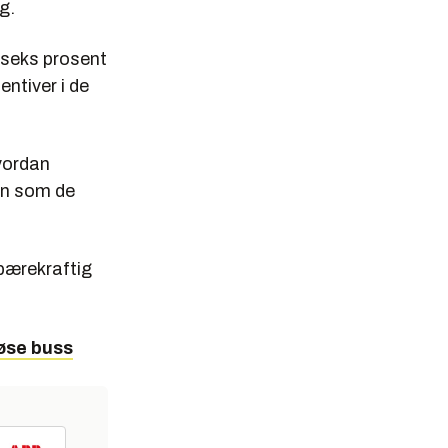
g.
un seks prosent
entiver i de
hvordan
ien som de
 bærekraftig
løse buss