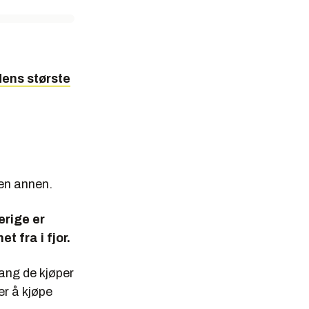
dens største
 en annen.
erige er
t fra i fjor.
gang de kjøper
er å kjøpe