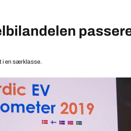
 elbilandelen passer
 i en særklasse.