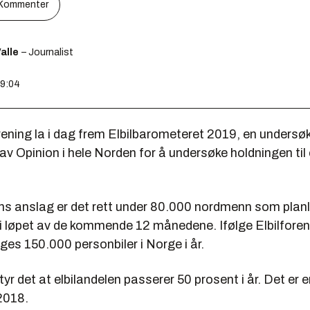
Kommenter
alle
– Journalist
19:04
rening la i dag frem Elbilbarometeret 2019, en undersø
v Opinion i hele Norden for å undersøke holdningen til el
ons anslag er det rett under 80.000 nordmenn som plan
l i løpet av de kommende 12 månedene. Ifølge Elbilfore
lges 150.000 personbiler i Norge i år.
etyr det at elbilandelen passerer 50 prosent i år. Det er 
2018.