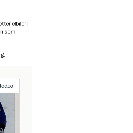
ter elbiler i
len som
ng.