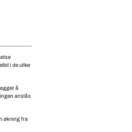
kelse
bil i de ulike
legger å
ningen anslås
en økning fra