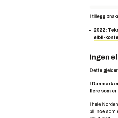
I tillegg ønsk
2022:
Tekn
elbil-konf
Ingen el
Dette gjelde
I Danmark er
flere som er
I hele Norden
bil, noe som 