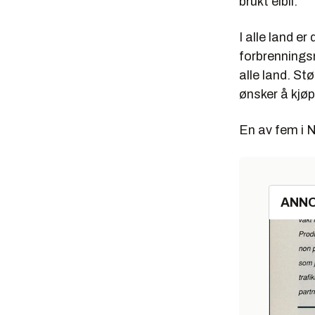
brukt elbil.
I alle land e
forbrenningsm
alle land. St
ønsker å kjøpe 
En av fem i N
ANN