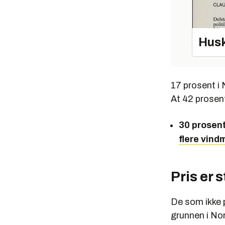
Husk
17 prosent i 
At 42 prosent
30 prosent
flere vind
Pris er 
De som ikke p
grunnen i Nor