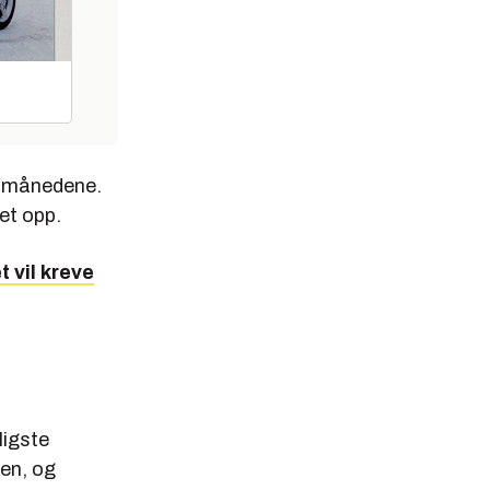
12 månedene.
et opp.
t vil kreve
ligste
nen, og