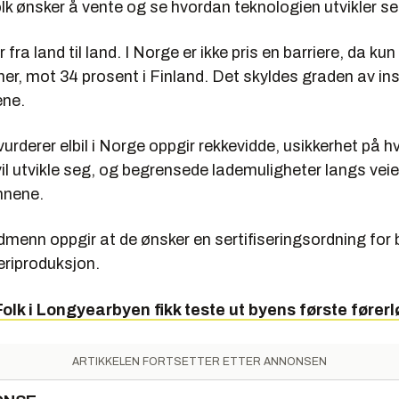
olk ønsker å vente og se hvordan teknologien utvikler se
 fra land til land. I Norge er ikke pris en barriere, da k
her, mot 34 prosent i Finland. Det skyldes graden av ins
ene.
urderer elbil i Norge oppgir rekkevidde, usikkerhet på 
il utvikle seg, og begrensede lademuligheter langs ve
nnene.
dmenn oppgir at de ønsker en sertifiseringsordning for
eriproduksjon.
Folk i Longyearbyen fikk teste ut byens første fører
ARTIKKELEN FORTSETTER ETTER ANNONSEN