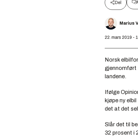
Del
Marius V
22. mars 2019 - 
Norsk elbilfo
gjennomført a
landene.
Ifølge Opini
kjøpe ny elbi
det at det se
Slår det til b
32 prosent i 