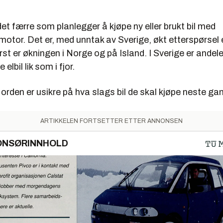
r det færre som planlegger å kjøpe ny eller brukt bil med
otor. Det er, med unntak av Sverige, økt etterspørsel et
ørst er økningen i Norge og på Island. I Sverige er ande
elbil lik som i fjor.
orden er usikre på hva slags bil de skal kjøpe neste ga
ARTIKKELEN FORTSETTER ETTER ANNONSEN
ONSØRINNHOLD