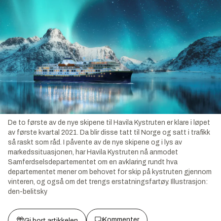
De to første av de nye skipene til Havila Kystruten er klare i løpet
av første kvartal 2021. Da blir disse tatt til Norge og satt i trafikk
så raskt som råd. I påvente av de nye skipene og i lys av
markedssituasjonen, har Havila Kystruten nå anmodet
Samferdselsdepartementet om en avklaring rundt hva
departementet mener om behovet for skip på kystruten gjennom
vinteren, og også om det trengs erstatningsfartøy.
Illustrasjon:
den-belitsky
Kommenter
Gi bort artikkelen