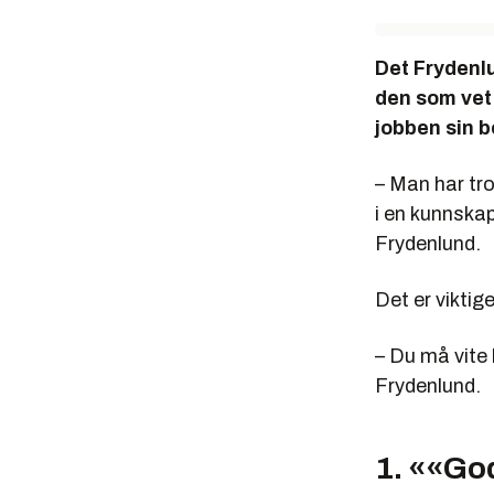
Det Frydenlu
den som vet 
jobben sin b
– Man har tro
i en kunnska
Frydenlund.
Det er viktig
– Du må vite 
Frydenlund.
1. ««God