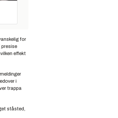
anskelig for
 presise
vilken effekt
emeldinger
edover i
over trappa
get ståsted,