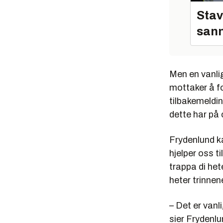
Stav
sann
Men en vanlig
mottaker å fo
tilbakemeldin
dette har på 
Frydenlund ka
hjelper oss t
trappa di het
heter trinnen
– Det er vanl
sier Frydenlu