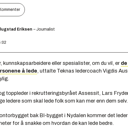
Kommenter
Flugstad Eriksen
– Journalist
5:02
 kunnskapsarbeidere eller spesialister, om du vil, er
de
rsonene å lede
, uttalte Teknas ledercoach Vigdis Aust
ylig.
g toppleder i rekrutteringsbyrået Assessit, Lars Fryde
ge ledere som skal lede folk som kan mer enn dem selv
kontorbygget bak BI-bygget i Nydalen kommer det lede
heter for å snakke om hvordan de kan lede bedre.