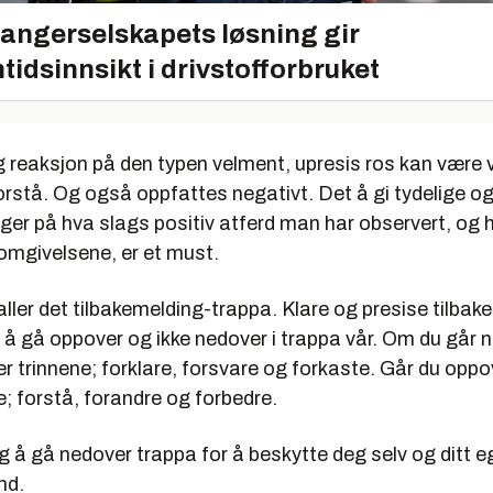
angerselskapets løsning gir
tidsinnsikt i drivstofforbruket
 reaksjon på den typen velment, upresis ros kan være v
rstå. Og også oppfattes negativt. Det å gi tydelige og
ger på hva slags positiv atferd man har observert, og h
omgivelsene, er et must.
ller det tilbakemelding-trappa. Klare og presise tilbak
il å gå oppover og ikke nedover i trappa vår. Om du går n
er trinnene; forklare, forsvare og forkaste. Går du opp
e; forstå, forandre og forbedre.
ig å gå nedover trappa for å beskytte deg selv og ditt e
nd.