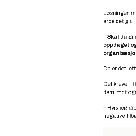
Løsningen me
arbeidet gir.
– Skal du gi
oppdaget og 
organisasjo
Da er det let
Det krever li
dem imot ogs
– Hvis jeg gr
negative tilb