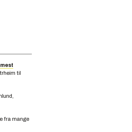
 mest
rheim til
nlund,
.
re fra mange