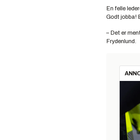
En felle leder
Godt jobba! E
– Det er ment
Frydenlund.
ANN