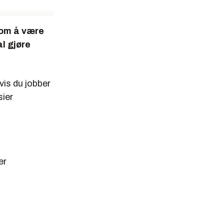
 om å være
al gjøre
vis du jobber
sier
er