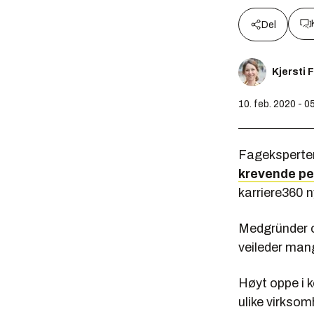
Del
Kjersti 
10. feb. 2020 - 0
Fageksperter,
krevende pe
karriere360 n
Medgründer o
veileder man
Høyt oppe i 
ulike virksom