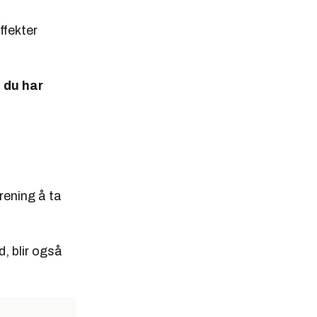
ffekter
e du har
trening å ta
d, blir også