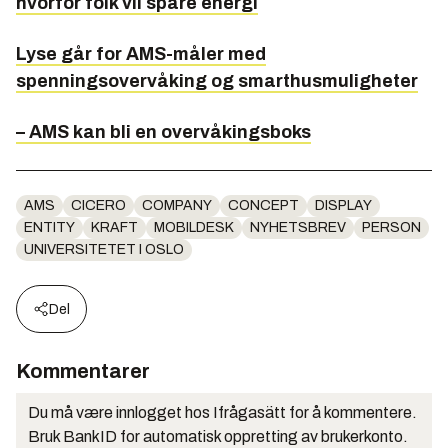
hvorfor folk vil spare energi
Lyse går for AMS-måler med
spenningsovervåking og smarthusmuligheter
– AMS kan bli en overvåkingsboks
AMS
CICERO
COMPANY
CONCEPT
DISPLAY
ENTITY
KRAFT
MOBILDESK
NYHETSBREV
PERSON
UNIVERSITETET I OSLO
Del
Kommentarer
Du må være innlogget hos Ifrågasätt for å kommentere.
Bruk BankID for automatisk oppretting av brukerkonto.