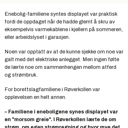
Enebolig-familiene syntes displayet var praktisk
fordi de oppdaget når de hadde glemt å skru av
eksempelvis varmekablene i kjellern på sommeren,
eller arbeidslyset i garasjen.
Noen var opptatt av at de kunne sjekke om noe var
galt med det elektriske anlegget. Men ingen følte
de lærte noe om sammenhengen mellom atferd
og strømbruk.
For borettslagfamiliene i Røverkollen var
opplevelsen en helt annen.
– Familiene i eneboligene synes displayet var
en "morsom greie". I Røverkollen
lærte
de om
strøm, om egen strømregning og hvor mye det